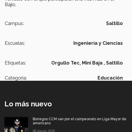
Bajío.
Campus:
Saltillo
Escuelas:
Ingeniería y Ciencias
Etiquetas:
Orgullo Tec,
Mini Baja ,
Saltillo
Categoría:
Educación
Lo más nuevo
Borregos CCM van por el campeonato en Liga Mayor de
americano
06 Agosto 2026