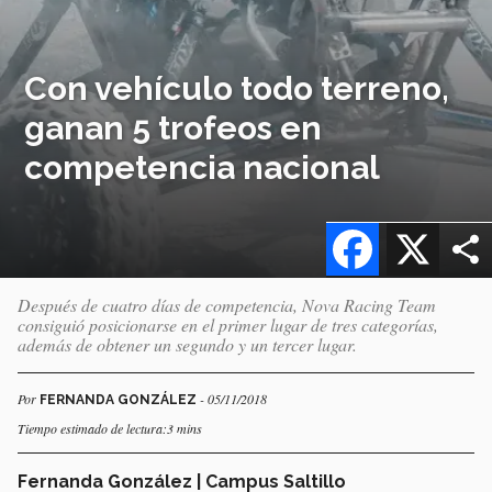
Con vehículo todo terreno,
ganan 5 trofeos en
competencia nacional
Facebook
X
Después de cuatro días de competencia, Nova Racing Team
consiguió posicionarse en el primer lugar de tres categorías,
además de obtener un segundo y un tercer lugar.
Por
- 05/11/2018
FERNANDA GONZÁLEZ
Tiempo estimado de lectura:3 mins
Fernanda González | Campus Saltillo