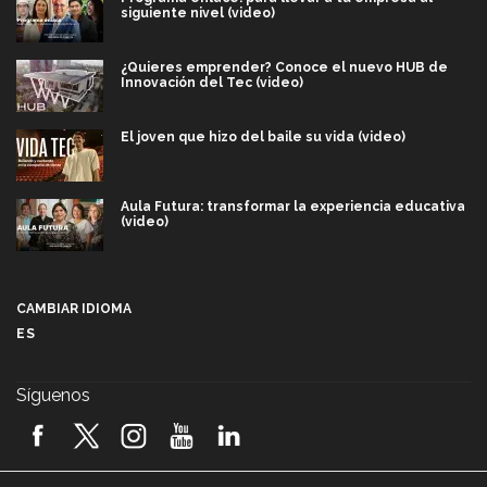
siguiente nivel (video)
¿Quieres emprender? Conoce el nuevo HUB de
Innovación del Tec (video)
El joven que hizo del baile su vida (video)
Aula Futura: transformar la experiencia educativa
(video)
Más que un festival cultural: así es la magia de
VIBRART 2026 (video)
CAMBIAR IDIOMA
ES
Javier Guzmán: investigación con impacto social
(video)
Síguenos
¡México, en el top del mundial de robótica FIRST
2026! (video)
Vida Tec: Pasión, disciplina y básquetbol, con Gael