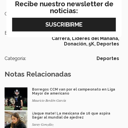
get_app
Recibe nuestro newsletter de
noticias:
Campus:
Saltillo
Etiquetas:
Saltillo,
Carrera recreativa,
Carrera,
Líderes del Mañana,
Donación,
5K,
Deportes
Categoría:
Deportes
Notas Relacionadas
Borregos CCM van por el campeonato en Liga
Mayor de americano
Mauricio Berdón García
¡Jaque mate! La mexicana de 16 que aspira
llegar al mundial de ajedrez
Saray González