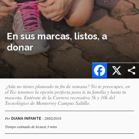
En sus marcas, listos, a
donar
Facebook
X
¿Aún no tienes planeado tu fin de semana? No te preocupes, en
el Tec tenemos la opción perfecta para ti, tu familia y hasta tu
mascota. Entérate de la Carrera recreativa 5k y 10k del
Tecnológico de Monterrey Campus Saltillo.
Por
- 28/02/2018
DIANA INFANTE
Tiempo estimado de lectura:3 mins