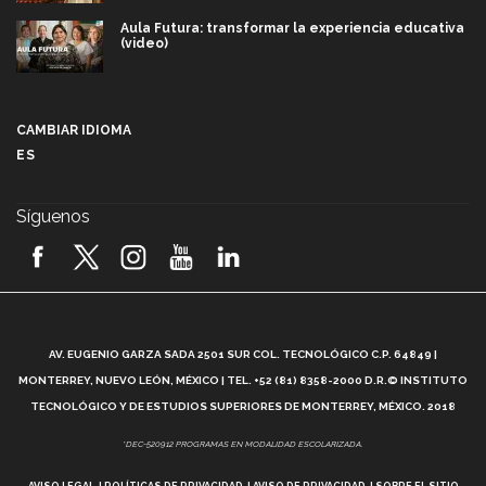
Aula Futura: transformar la experiencia educativa
(video)
Más que un festival cultural: así es la magia de
VIBRART 2026 (video)
CAMBIAR IDIOMA
ES
Javier Guzmán: investigación con impacto social
(video)
Síguenos
¡México, en el top del mundial de robótica FIRST
2026! (video)
Vida Tec: Pasión, disciplina y básquetbol, con Gael
Adame (video)
A
AV. EUGENIO GARZA SADA 2501 SUR COL. TECNOLÓGICO C.P. 64849 |
L
¿Cómo es el Modelo Educativo Tec? (video)
MONTERREY, NUEVO LEÓN, MÉXICO | TEL. +52 (81) 8358-2000 D.R.© INSTITUTO
TECNOLÓGICO Y DE ESTUDIOS SUPERIORES DE MONTERREY, MÉXICO. 2018
Vida Tec: Feminismo e Inteligencia Artificial, Paola
*DEC-520912 PROGRAMAS EN MODALIDAD ESCOLARIZADA.
Ricaurte (video)
AVISO LEGAL
POLÍTICAS DE PRIVACIDAD
AVISO DE PRIVACIDAD
SOBRE EL SITIO