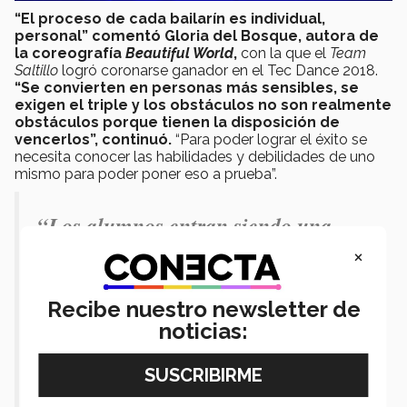
“El proceso de cada bailarín es individual,
personal” comentó Gloria del Bosque, autora de
la coreografía
Beautiful World
,
con la que el
Team
Saltillo
logró coronarse ganador en el Tec Dance 2018.
“Se convierten en personas más sensibles, se
exigen el triple y los obstáculos no son realmente
obstáculos porque tienen la disposición de
vencerlos”, continuó.
“Para poder lograr el éxito se
necesita conocer las habilidades y debilidades de uno
mismo para poder poner eso a prueba”.
“Los alumnos entran siendo una
persona y dentro del equipo
×
representativo de baile se desarrollan
Recibe nuestro newsletter de
en una persona de corazón fuerte,
noticias:
espíritu valiente y en alguien que
lucha por sus sueños y disfruta lo