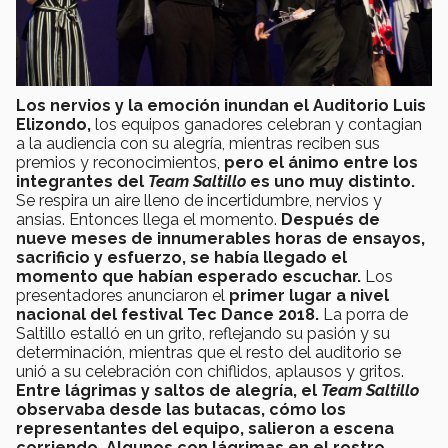
Los nervios y la emoción inundan el Auditorio Luis
Elizondo,
los equipos ganadores celebran y contagian
a la audiencia con su alegría, mientras reciben sus
premios y reconocimientos,
pero el ánimo entre los
integrantes del
Team Saltillo
es uno muy distinto.
Se respira un aire lleno de incertidumbre, nervios y
ansias. Entonces llega el momento.
Después de
nueve meses de innumerables horas de ensayos,
sacrificio y esfuerzo, se había llegado el
momento que habían esperado escuchar.
Los
presentadores anunciaron el
primer lugar a nivel
nacional del festival Tec Dance 2018.
La porra de
Saltillo estalló en un grito, reflejando su pasión y su
determinación, mientras que el resto del auditorio se
unió a su celebración con chiflidos, aplausos y gritos.
Entre lágrimas y saltos de alegría, el
Team Saltillo
observaba desde las butacas, cómo los
representantes del equipo, salieron a escena
corriendo. Algunos con lágrimas en el rostro,