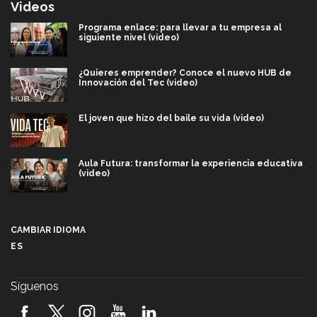
Videos
Programa enlace: para llevar a tu empresa al
siguiente nivel (video)
¿Quieres emprender? Conoce el nuevo HUB de
Innovación del Tec (video)
El joven que hizo del baile su vida (video)
Aula Futura: transformar la experiencia educativa
(video)
Más que un festival cultural: así es la magia de
VIBRART 2026 (video)
CAMBIAR IDIOMA
ES
Javier Guzmán: investigación con impacto social
(video)
Síguenos
¡México, en el top del mundial de robótica FIRST
2026! (video)