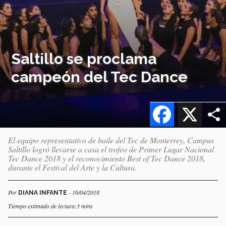
Saltillo se proclama
campeón del Tec Dance
Facebook
X
El equipo representativo de baile del Tec de Monterrey, Campus
Saltillo logró llevarse a casa el trofeo de Primer Lugar Nacional
Tec Dance 2018 y el reconocimiento Best of Tec Dance 2018,
durante el Festival del Arte y la Cultura.
Por
- 16/04/2018
DIANA INFANTE
Tiempo estimado de lectura:3 mins