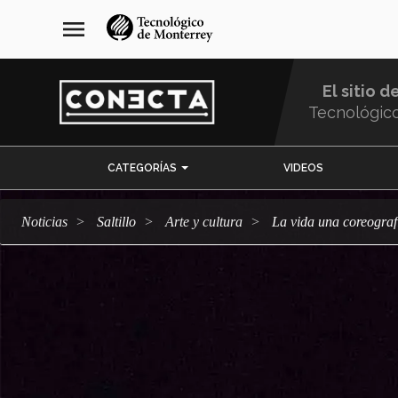
Pasar
navegación
menu
al
principal
contenido
principal
El sitio d
Tecnológic
Menu
CATEGORÍAS
VIDEOS
Comunidad
Noticias
Saltillo
arte y cultura
La vida una coreograf