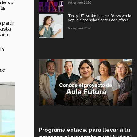
 de su
06 Agosto 2026
la
Tec y UT Austin buscan "devolver la
voz" a hispanohablantes con afasia
 partir
05 Agosto 2026
hasta
para
ía
ace
Programa enlace: para llevar a tu