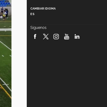
Más que un festival cultural: así es
la magia de VIBRART 2026 (video)
CAMBIAR IDIOMA
ES
Javier Guzmán: investigación con
impacto social (video)
Síguenos
¡México, en el top del mundial de
robótica FIRST 2026! (video)
Vida Tec: Pasión, disciplina y
básquetbol, con Gael Adame
(video)
¿Cómo es el Modelo Educativo
Tec? (video)
Vida Tec: Feminismo e Inteligencia
Artificial, Paola Ricaurte (video)