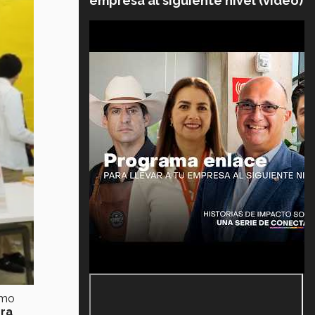
empresa al siguiente nivel (video)
omo
era