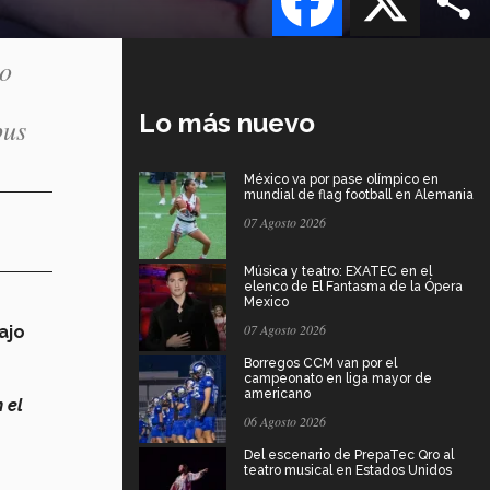
no
Lo más nuevo
pus
México va por pase olímpico en
mundial de flag football en Alemania
07 Agosto 2026
Música y teatro: EXATEC en el
elenco de El Fantasma de la Ópera
Mexico
07 Agosto 2026
ajo
Borregos CCM van por el
campeonato en liga mayor de
americano
 el
06 Agosto 2026
Del escenario de PrepaTec Qro al
teatro musical en Estados Unidos