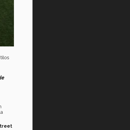
tilos
de
n
la
Street