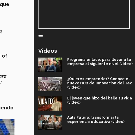
 que
a
Videos
 of
Programa enlace: para llevar a tu
empresa al siguiente nivel (video)
ara
¿Quieres emprender? Conoce el
e
nuevo HUB de Innovación del Tec
(video)
El joven que hizo del baile su vida
(video)
niendo
Aula Futura: transformar la
experiencia educativa (video)