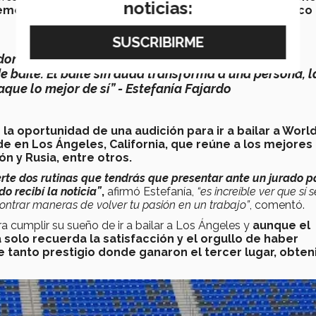
noticias:
ement Studio donde encontró un ecosistema artístico
edor del mundo que transite su emoción y energía a
 baile. El baile sin duda transforma a una persona, l
que lo mejor de sí” - Estefanía Fajardo
 la oportunidad de una audición para ir a bailar a World
 en Los Ángeles, California, que reúne a los mejores
n y Rusia, entre otros.
rte dos rutinas que tendrás que presentar ante un jurado p
o recibí la noticia”
,
afirmó Estefanía,
“es increíble ver que sí s
ontrar maneras de volver tu pasión en un trabajo”
, comentó.
cumplir su sueño de ir a bailar a Los Ángeles y
aunque el
solo recuerda la satisfacción y el orgullo de haber
 tanto prestigio donde ganaron el tercer lugar, obte