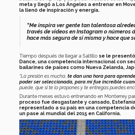
meta y llegó a Los Ángeles a entrenar en Mov
la llenó de inspiración y energía.
“Me inspira ver gente tan talentosa alred
través de videos en Instagram o números de
hace más segura de sí misma y hace que sa
Tiempo después de llegar a Saltillo
se le presentó
Dance, una competencia internacional con sede
bailarines de países como Nueva Zelanda, Japó
“La presión es mucha,
te dan una hora para aprende
poder ser seleccionada, para mí fue increíble cuand
puede, que si te lo propones y te entregas puedes enc
Durante meses estuvo entrenando en Monterrey para 
proceso fue desgastante y cansado, Estefanía 
representado a su país en una competencia de
un pase al mundial del 2015 en California.