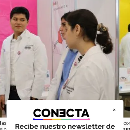
×
s era llegar a Los Ángeles para seguir con su formación c
Recibe nuestro newsletter de
res bailarines a nivel mundial.
A los 21 años logró su prim