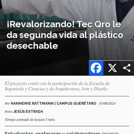
¡Revalorizando! Tec Qro le
da segunda vida al plástico
desechable
Facebook
X
El proyecto contó con la participación de la Escuela de
Ingeniería y Ciencias y de Arquitectura, Arte y Diseño
Por
- 07/06/2024
HANNEMIE RATTMANN | CAMPUS QUERÉTARO
Fotos
JESÚS ESTRADA
Tiempo estimado de lectura:5 mins
Estudiantes, profesores y colaboradores
crearon