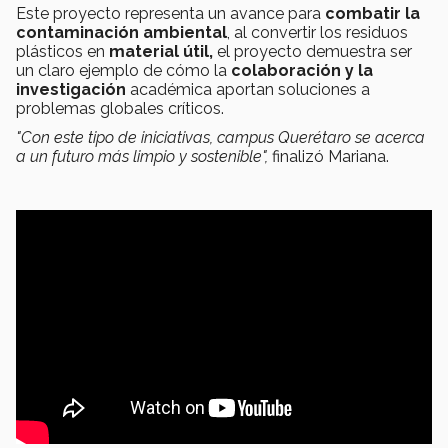
Este proyecto representa un avance para
combatir la
contaminación ambiental
, al convertir los residuos
plásticos en
material útil,
el proyecto demuestra ser
un claro ejemplo de cómo la
colaboración y la
investigación
académica aportan soluciones a
problemas globales críticos.
"Con este tipo de iniciativas, campus Querétaro se acerca
a un futuro más limpio y sostenible",
finalizó Mariana.