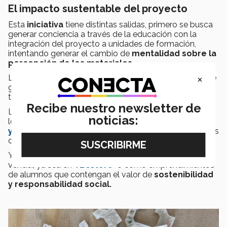
El impacto sustentable del proyecto
Esta
iniciativa
tiene distintas salidas, primero se busca
generar conciencia a través de la educación con la
integración del proyecto a unidades de formación,
intentando generar el cambio de
mentalidad sobre la
percepción de los materiales.
×
La segunda es reducir que la cantidad de desechos que
genera el campus terminen en rellenos sanitarios y
tengan un impacto negativo en el ambiente.
Recibe nuestro newsletter de
La tercera salida es generar material que puedan usar
noticias:
los
estudiantes de la
Escuela de Arquitectura Arte
y Diseño
en los proyectos que realizan a lo largo de sus
carreras, como prototipos o maquetas.
Y por último,
generar productos
que se puedan
vender, ya sea en
TECstore
o como emprendimientos
de alumnos que contengan el valor de
sostenibilidad
y responsabilidad social.