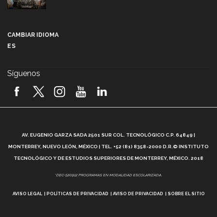
Más que un festival cultural: así es la magia de
VIBRART 2026 (video)
CAMBIAR IDIOMA
ES
Javier Guzmán: investigación con impacto social
(video)
Síguenos
¡México, en el top del mundial de robótica FIRST
2026! (video)
Vida Tec: Pasión, disciplina y básquetbol, con Gael
Adame (video)
A
AV. EUGENIO GARZA SADA 2501 SUR COL. TECNOLÓGICO C.P. 64849 |
L
¿Cómo es el Modelo Educativo Tec? (video)
MONTERREY, NUEVO LEÓN, MÉXICO | TEL. +52 (81) 8358-2000 D.R.© INSTITUTO
TECNOLÓGICO Y DE ESTUDIOS SUPERIORES DE MONTERREY, MÉXICO. 2018
Vida Tec: Feminismo e Inteligencia Artificial, Paola
*DEC-520912 PROGRAMAS EN MODALIDAD ESCOLARIZADA.
Ricaurte (video)
AVISO LEGAL
POLÍTICAS DE PRIVACIDAD
AVISO DE PRIVACIDAD
SOBRE EL SITIO