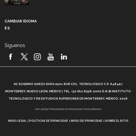
Más que un festival cultural: así es la magia de
VIBRART 2026 (video)
CAMBIAR IDIOMA
ES
Javier Guzmán: investigación con impacto social
(video)
Síguenos
¡México, en el top del mundial de robótica FIRST
2026! (video)
Vida Tec: Pasión, disciplina y básquetbol, con Gael
Adame (video)
A
AV. EUGENIO GARZA SADA 2501 SUR COL. TECNOLÓGICO C.P. 64849 |
L
¿Cómo es el Modelo Educativo Tec? (video)
MONTERREY, NUEVO LEÓN, MÉXICO | TEL. +52 (81) 8358-2000 D.R.© INSTITUTO
TECNOLÓGICO Y DE ESTUDIOS SUPERIORES DE MONTERREY, MÉXICO. 2018
Vida Tec: Feminismo e Inteligencia Artificial, Paola
*DEC-520912 PROGRAMAS EN MODALIDAD ESCOLARIZADA.
Ricaurte (video)
AVISO LEGAL
POLÍTICAS DE PRIVACIDAD
AVISO DE PRIVACIDAD
SOBRE EL SITIO