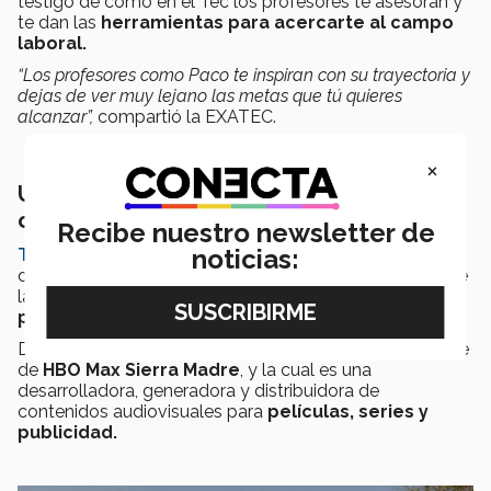
testigo de cómo en el Tec los profesores te asesoran y
te dan las
herramientas para acercarte al campo
laboral.
“Los profesores como Paco te inspiran con su trayectoria y
dejas de ver muy lejano las metas que tú quieres
alcanzar”,
compartió la EXATEC.
×
Una iniciativa para producciones
creativas
Recibe nuestro newsletter de
noticias:
Tópica Media
es un conglomerado formado por el
docente con el objetivo de juntar varias de las ramas de
la industria del
entretenimiento
y crear un espacio de
producción y distribución
de proyectos creativos.
Dentro de grupo está
Galante
, la productora de la serie
de
HBO Max Sierra Madre
, y la cual es una
desarrolladora, generadora y distribuidora de
contenidos audiovisuales para
películas, series y
publicidad.