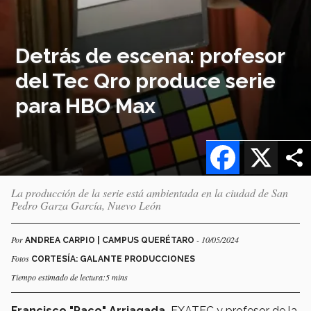
Detrás de escena: profesor
del Tec Qro produce serie
para HBO Max
Facebook
X
La producción de la serie está ambientada en la ciudad de San
Pedro Garza García, Nuevo León
Por
- 10/05/2024
ANDREA CARPIO | CAMPUS QUERÉTARO
Fotos
CORTESÍA: GALANTE PRODUCCIONES
Tiempo estimado de lectura:5 mins
Francisco "Paco" Arriagada,
EXATEC y profesor de la