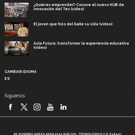
¿Quieres emprender? Conoce el nuevo HUB de
Innovación del Tec (video)
El joven que hizo del baile su vida (video)
Aula Futura: transformar la experiencia educativa
(video)
Más que un festival cultural: así es la magia de
VIBRART 2026 (video)
CAMBIAR IDIOMA
ES
Javier Guzmán: investigación con impacto social
(video)
Síguenos
¡México, en el top del mundial de robótica FIRST
2026! (video)
Vida Tec: Pasión, disciplina y básquetbol, con Gael
Adame (video)
A
AV. EUGENIO GARZA SADA 2501 SUR COL. TECNOLÓGICO C.P. 64849 |