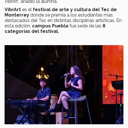
VibrArt”,
añadió la alumna.
VibrArt
es el
festival de arte y cultura del Tec de
Monterrey
donde se premia a los estudiantes más
destacados del Tec en distintas disciplinas artísticas. En
esta edición,
campus Puebla
fue sede de las
8
categorías del festival
.