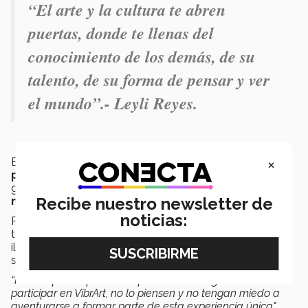
“El arte y la cultura te abren
puertas, donde te llenas del
conocimiento de los demás, de su
talento, de su forma de pensar y ver
el mundo”.- Leyli Reyes.
×
En cuanto a la categoría de
Medios Digitales de
profesional
, Andrea Carpio Burguete fue la artista
galardonada con su escultura digital
Hanako
, una obra
Recibe nuestro newsletter de
modelada en 3D
e inspirada en la
cultura japonesa.
noticias:
Por otro lado,
Frine Samantha Vega Vega
ganó el
tercer lugar en
Medios Digitales de PrepaTec
con su
ilustración digital
Diciembre de 2018,
la cual destaca por
su calidez nostálgica y la vividez de sus colores.
“Para aquellas personas que no están seguras de
participar en VibrArt, no lo piensen y no tengan miedo a
aventurarse a formar parte de esta experiencia única"
,