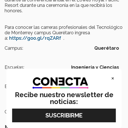
Resort durante una ceremonia en la que recibirá los
honores.
Para conocer las carreras profesionales del Tecnológico
de Monterrey campus Querétaro ingresa
a:
https://goo.gl/rqZARf
.
Campus:
Querétaro
Escuelas:
Ingeniería y Ciencias
×
Etiquetas:
Escuela de Ingeniería y Ciencias,
Orgullo Tec,
Vinculación y
Recibe nuestro newsletter de
Prestigio
noticias:
Categoría:
Institución
Notas Relacionadas