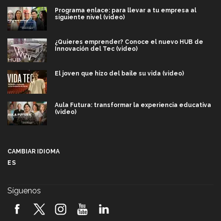
Programa enlace: para llevar a tu empresa al
siguiente nivel (video)
¿Quieres emprender? Conoce el nuevo HUB de
Innovación del Tec (video)
El joven que hizo del baile su vida (video)
Aula Futura: transformar la experiencia educativa
(video)
Más que un festival cultural: así es la magia de
VIBRART 2026 (video)
CAMBIAR IDIOMA
ES
Javier Guzmán: investigación con impacto social
(video)
Síguenos
¡México, en el top del mundial de robótica FIRST
2026! (video)