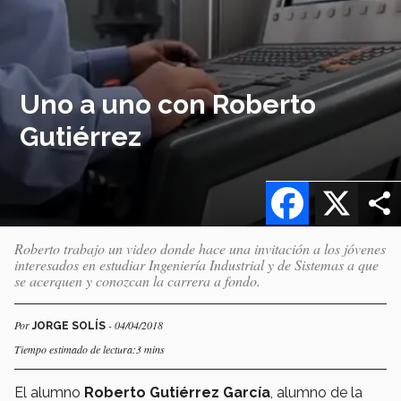
Uno a uno con Roberto
Gutiérrez
Facebook
X
Roberto trabajo un video donde hace una invitación a los jóvenes
interesados en estudiar Ingeniería Industrial y de Sistemas a que
se acerquen y conozcan la carrera a fondo.
Por
- 04/04/2018
JORGE SOLÍS
Tiempo estimado de lectura:3 mins
El alumno
Roberto Gutiérrez García
, alumno de la