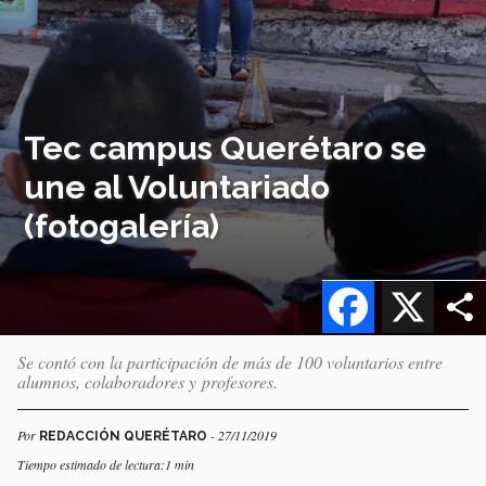
Tec campus Querétaro se
une al Voluntariado
(fotogalería)
Facebook
X
Se contó con la participación de más de 100 voluntarios entre
alumnos, colaboradores y profesores.
Por
- 27/11/2019
REDACCIÓN QUERÉTARO
Tiempo estimado de lectura:1 min