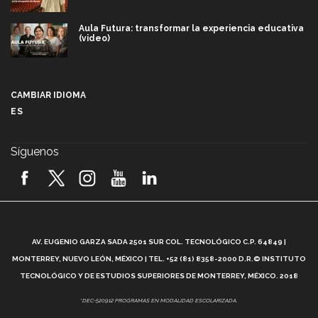
Aula Futura: transformar la experiencia educativa
(video)
Más que un festival cultural: así es la magia de
VIBRART 2026 (video)
CAMBIAR IDIOMA
ES
Javier Guzmán: investigación con impacto social
(video)
Síguenos
¡México, en el top del mundial de robótica FIRST
2026! (video)
Vida Tec: Pasión, disciplina y básquetbol, con Gael
Adame (video)
A
AV. EUGENIO GARZA SADA 2501 SUR COL. TECNOLÓGICO C.P. 64849 |
L
¿Cómo es el Modelo Educativo Tec? (video)
MONTERREY, NUEVO LEÓN, MÉXICO | TEL. +52 (81) 8358-2000 D.R.© INSTITUTO
TECNOLÓGICO Y DE ESTUDIOS SUPERIORES DE MONTERREY, MÉXICO. 2018
Vida Tec: Feminismo e Inteligencia Artificial, Paola
*DEC-520912 PROGRAMAS EN MODALIDAD ESCOLARIZADA.
Ricaurte (video)