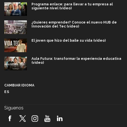
Programa enlace: para llevar a tu empresa al
siguiente nivel (video)
¿Quieres emprender? Conoce el nuevo HUB de
Innovación del Tec (video)
El joven que hizo del baile su vida (video)
Aula Futura: transformar la experiencia educativa
(video)
Más que un festival cultural: así es la magia de
VIBRART 2026 (video)
CAMBIAR IDIOMA
ES
Javier Guzmán: investigación con impacto social
(video)
Síguenos
¡México, en el top del mundial de robótica FIRST
2026! (video)