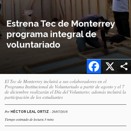
Estrena Tec de Monterrey
programa integral de
voluntariado
Facebook
X
El Tec de Monterrey incluirá a sus colaboradores en el
Programa Institucional de Voluntariado a partir de agosto y el 7
de diciembre realizarán el Día del Voluntario; además incluirá la
participación de los estudiantes
Por
- 26/07/2018
HÉCTOR LEAL ORTIZ
Tiempo estimado de lectura:3 mins