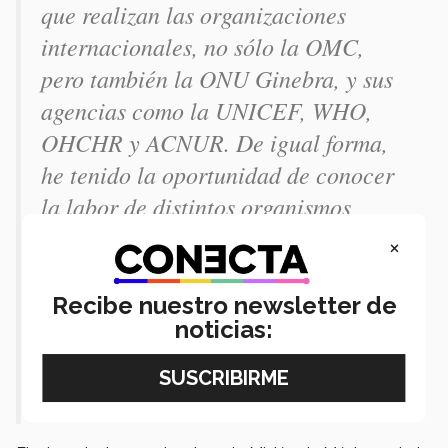
que realizan las organizaciones
internacionales, no sólo la OMC,
pero también la ONU Ginebra, y sus
agencias como la UNICEF, WHO,
OHCHR y ACNUR. De igual forma,
he tenido la oportunidad de conocer
la labor de distintos organismos
internacionales como la OMPI
×
(Organización Mundial de Propiedad
Intelectual) y el ILO (International
Recibe nuestro newsletter de
noticias:
Labor Organization), y también, la
importancia de las Think Tanks y
ONGs para la política internacional.