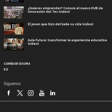
¿Quieres emprender? Conoce el nuevo HUB de
Innovación del Tec (video)
El joven que hizo del baile su vida (video)
Aula Futura: transformar la experiencia educativa
(video)
Más que un festival cultural: así es la magia de
VIBRART 2026 (video)
CAMBIAR IDIOMA
ES
Javier Guzmán: investigación con impacto social
(video)
Síguenos
¡México, en el top del mundial de robótica FIRST
2026! (video)
Vida Tec: Pasión, disciplina y básquetbol, con Gael
Adame (video)