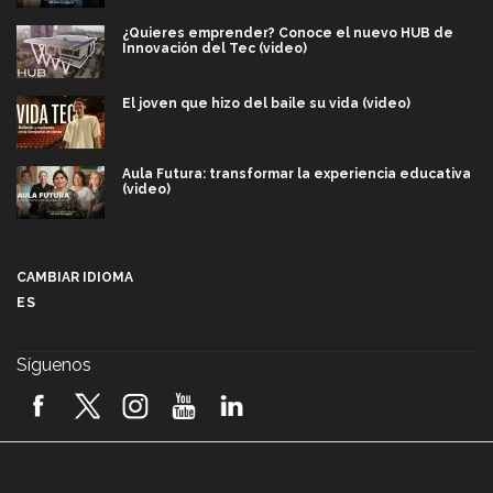
¿Quieres emprender? Conoce el nuevo HUB de
Innovación del Tec (video)
El joven que hizo del baile su vida (video)
Aula Futura: transformar la experiencia educativa
(video)
Más que un festival cultural: así es la magia de
VIBRART 2026 (video)
CAMBIAR IDIOMA
ES
Javier Guzmán: investigación con impacto social
(video)
Síguenos
¡México, en el top del mundial de robótica FIRST
2026! (video)
Vida Tec: Pasión, disciplina y básquetbol, con Gael
Adame (video)