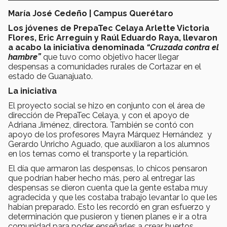
María José Cedeño | Campus Querétaro
Los jóvenes de PrepaTec Celaya Arlette Victoria
Flores, Eric Arreguín y Raúl Eduardo Raya, llevaron
a acabo la iniciativa denominada
“Cruzada contra el
hambre”
que tuvo como objetivo hacer llegar
despensas a comunidades rurales de Cortazar en el
estado de Guanajuato.
La iniciativa
El proyecto social se hizo en conjunto con el área de
dirección de PrepaTec Celaya, y con el apoyo de
Adriana Jiménez, directora. También se contó con
apoyo de los profesores Mayra Márquez Hernández y
Gerardo Unricho Aguado, que auxiliaron a los alumnos
en los temas como el transporte y la repartición.
El día que armaron las despensas, lo chicos pensaron
que podrían haber hecho más, pero al entregar las
despensas se dieron cuenta que la gente estaba muy
agradecida y que les costaba trabajo levantar lo que les
habían preparado. Esto les recordó en gran esfuerzo y
determinación que pusieron y tienen planes e ir a otra
comunidad para poder enseñarles a crear huertos