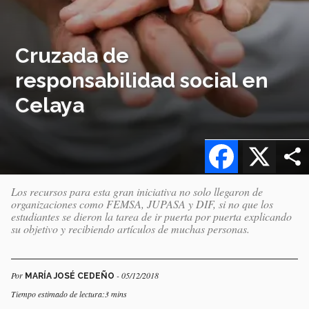
Cruzada de
responsabilidad social en
Celaya
Facebook
X
Los recursos para esta gran iniciativa no solo llegaron de
organizaciones como FEMSA, JUPASA y DIF, si no que los
estudiantes se dieron la tarea de ir puerta por puerta explicando
su objetivo y recibiendo artículos de muchas personas.
Por
- 05/12/2018
MARÍA JOSÉ CEDEÑO
Tiempo estimado de lectura:3 mins