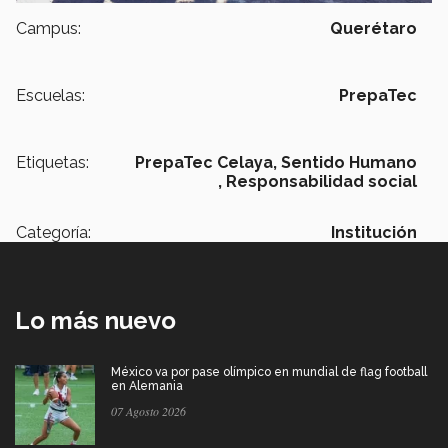
Campus:
Querétaro
Escuelas:
PrepaTec
Etiquetas:
PrepaTec Celaya,
Sentido Humano
,
Responsabilidad social
Categoría:
Institución
Lo más nuevo
México va por pase olímpico en mundial de flag football
en Alemania
07 Agosto 2026