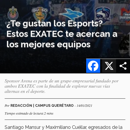
¿Te gustan los Esports?
Estos EXATEC te acercan a
los mejores equipos
Facebook
X
Sponsor Arena es parte de un grupo empresarial fundado por
ambos EXATEC con la finalidad de explorar nuevas vías
alternas en el deporte.
Por
- 14/01/2021
REDACCIÓN | CAMPUS QUERÉTARO
Tiempo estimado de lectura:2 mins
Santiago Mansur y Maximiliano Cuéllar, egresados de la