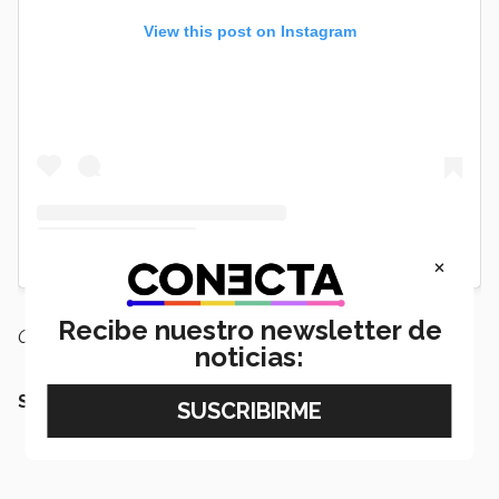
View this post on Instagram
×
Recibe nuestro newsletter de
Con información de: Ale Rojas y José Luis Espinosa
noticias:
SIGUE LEYENDO