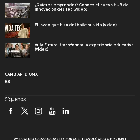
¿Quieres emprender? Conoce el nuevo HUB de
Innovación del Tec (video)
El joven que hizo del baile su vida (video)
Aula Futura: transformar la experiencia educativa
(video)
Más que un festival cultural: así es la magia de
VIBRART 2026 (video)
CAMBIAR IDIOMA
ES
Javier Guzmán: investigación con impacto social
(video)
Síguenos
¡México, en el top del mundial de robótica FIRST
2026! (video)
Vida Tec: Pasión, disciplina y básquetbol, con Gael
Adame (video)
A
AV. EUGENIO GARZA SADA 2501 SUR COL. TECNOLÓGICO C.P. 64849 |