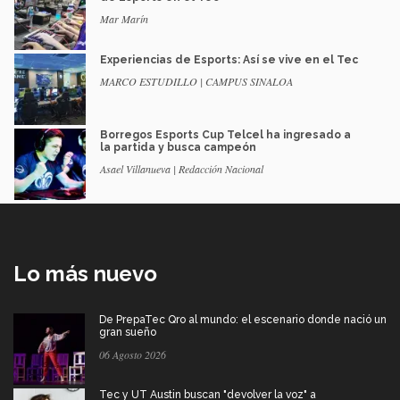
Mar Marín
Experiencias de Esports: Así se vive en el Tec
MARCO ESTUDILLO | CAMPUS SINALOA
Borregos Esports Cup Telcel ha ingresado a
la partida y busca campeón
Asael Villanueva | Redacción Nacional
Lo más nuevo
De PrepaTec Qro al mundo: el escenario donde nació un
gran sueño
06 Agosto 2026
Tec y UT Austin buscan "devolver la voz" a