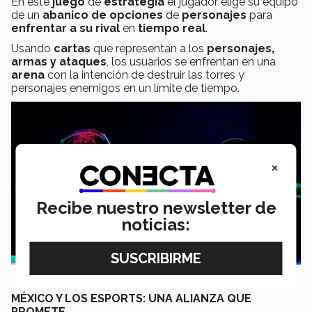
En este
juego
de
estrategia
el jugador elige su equipo
de un
abanico de opciones
de
personajes
para
enfrentar a su rival
en
tiempo real
.
Usando
cartas
que representan a los
personajes,
armas y ataques
, los usuarios se enfrentan en una
arena
con la intención de destruir las torres y
personajes enemigos en un límite de tiempo.
×
Recibe nuestro newsletter de
noticias:
MÉXICO Y LOS ESPORTS: UNA ALIANZA QUE
PROMETE