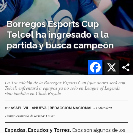
Borregos Esports Cup
Telcel ha ingresado a la
partida y busca campeón
Facebook
X
La 3ra edición de la Borregos Esports Cup (que ahora será con
Telcel) enfrentará a equipos ya no solo en League of Legends
sino también en Clash Royale
Por
- 12/02/2020
ASAEL VILLANUEVA | REDACCIÓN NACIONAL
Tiempo estimado de lectura:3 mins
Espadas, Escudos y Torres.
Esos son algunos de los