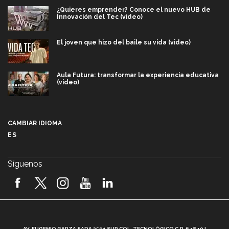
¿Quieres emprender? Conoce el nuevo HUB de
Innovación del Tec (video)
El joven que hizo del baile su vida (video)
Aula Futura: transformar la experiencia educativa
(video)
Más que un festival cultural: así es la magia de
VIBRART 2026 (video)
CAMBIAR IDIOMA
ES
Javier Guzmán: investigación con impacto social
(video)
Síguenos
¡México, en el top del mundial de robótica FIRST
2026! (video)
Vida Tec: Pasión, disciplina y básquetbol, con Gael
Adame (video)
A
AV. EUGENIO GARZA SADA 2501 SUR COL. TECNOLÓGICO C.P. 64849 |