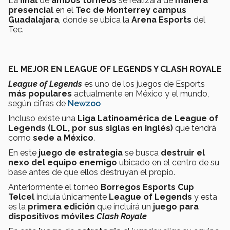
La
final
de
ambos torneos
se realizará de
manera
presencial
en el
Tec de Monterrey campus
Guadalajara
, donde se ubica la
Arena Esports
del
Tec.
EL MEJOR EN LEAGUE OF LEGENDS Y CLASH ROYALE
League of Legends
es uno de los juegos de Esports
más populares
actualmente en México y el mundo,
según cifras de
Newzoo
Incluso existe una
Liga Latinoamérica de League of
Legends (LOL, por sus siglas en inglés)
que tendrá
como
sede a México
.
En este
juego de estrategia
se busca
destruir el
nexo del equipo enemigo
ubicado en el centro de su
base antes de que ellos destruyan el propio.
Anteriormente el torneo
Borregos Esports Cup
Telcel
incluía únicamente
League of Legends
y esta
es la
primera edición
que incluirá un
juego para
dispositivos móviles
Clash Royale