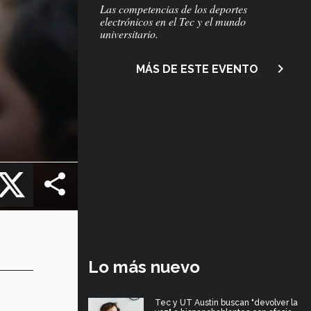
Subtítulo
Las competencias de los deportes
electrónicos en el Tec y el mundo
universitario.
navigate_next
MÁS DE ESTE EVENTO
cebook
X
Lo más nuevo
Tec y UT Austin buscan "devolver la