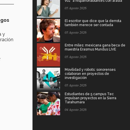
voz" a hispanohablantes con afasia
05 Agosto 2026
egos
El escritor que dice que la derrota
también merece ser contada
05 Agosto 2026
a y
ración
Entre miles: mexicana gana beca de
maestría Erasmus Mundus LIVE
s
05 Agosto 2026
Movilidad y robots: sonorenses
colaboran en proyectos de
investigación
05 Agosto 2026
Estudiantes de 5 campus Tec
impulsan proyectos en la Sierra
Tarahumara
04 Agosto 2026