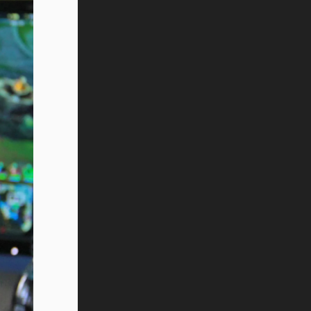
Vida Tec: Pasión, disciplina y
básquetbol, con Gael Adame
(video)
¿Cómo es el Modelo Educativo
Tec? (video)
Vida Tec: Feminismo e Inteligencia
Artificial, Paola Ricaurte (video)