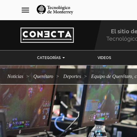
Pasar
navegación
menu
al
principal
contenido
principal
El sitio d
Tecnológic
Menu
CATEGORÍAS
VIDEOS
Comunidad
Noticias
Querétaro
deportes
Equipo de Querétaro, 