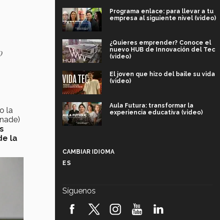
Programa enlace: para llevar a tu
empresa al siguiente nivel (video)
¿Quieres emprender? Conoce el
o
nuevo HUB de Innovación del Tec
(video)
El joven que hizo del baile su vida
(video)
Aula Futura: transformar la
o la
experiencia educativa (video)
onade)
s
Más que un festival cultural: así es
de la
la magia de VIBRART 2026 (video)
CAMBIAR IDIOMA
ES
Javier Guzmán: investigación con
impacto social (video)
Síguenos
¡México, en el top del mundial de
robótica FIRST 2026! (video)