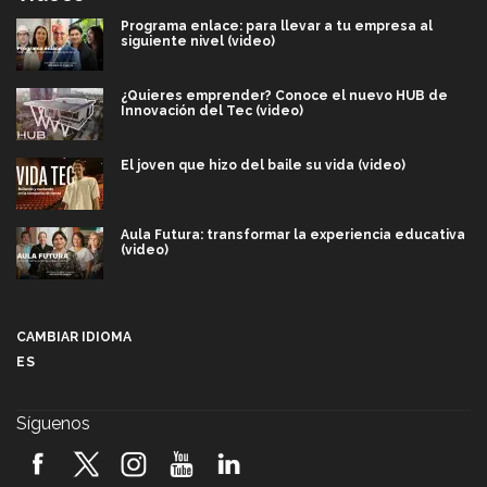
Programa enlace: para llevar a tu empresa al
siguiente nivel (video)
¿Quieres emprender? Conoce el nuevo HUB de
Innovación del Tec (video)
El joven que hizo del baile su vida (video)
Aula Futura: transformar la experiencia educativa
(video)
Más que un festival cultural: así es la magia de
VIBRART 2026 (video)
CAMBIAR IDIOMA
ES
Javier Guzmán: investigación con impacto social
(video)
Síguenos
¡México, en el top del mundial de robótica FIRST
2026! (video)