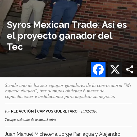
Syros Mexican Trade: Así es
el proyecto ganador del
Tec
Facebook
X
Siendo uno de los seis equipos ganadores de la convocatoria "Mi
espacio Nuqleo", tres alumnos obtienen 6 meses de
capacitaciones e instalaciones para impulsar su negocio.
Por
- 15/12/2020
REDACCIÓN | CAMPUS QUERÉTARO
Tiempo estimado de lectura:3 mins
Juan Manuel Michelena, Jorge Paniagua y Alejandro