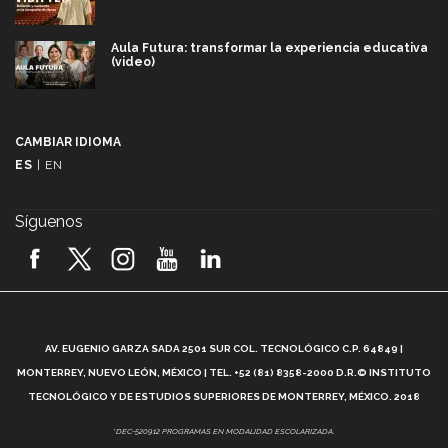
Aula Futura: transformar la experiencia educativa
(video)
Más que un festival cultural: así es la magia de
VIBRART 2026 (video)
CAMBIAR IDIOMA
ES
|
EN
Javier Guzmán: investigación con impacto social
(video)
Síguenos
¡México, en el top del mundial de robótica FIRST
2026! (video)
Vida Tec: Pasión, disciplina y básquetbol, con Gael
Adame (video)
A
AV. EUGENIO GARZA SADA 2501 SUR COL. TECNOLÓGICO C.P. 64849 |
L
¿Cómo es el Modelo Educativo Tec? (video)
MONTERREY, NUEVO LEÓN, MÉXICO | TEL. +52 (81) 8358-2000 D.R.© INSTITUTO
TECNOLÓGICO Y DE ESTUDIOS SUPERIORES DE MONTERREY, MÉXICO. 2018
Vida Tec: Feminismo e Inteligencia Artificial, Paola
*DEC-520912 PROGRAMAS EN MODALIDAD ESCOLARIZADA.
Ricaurte (video)