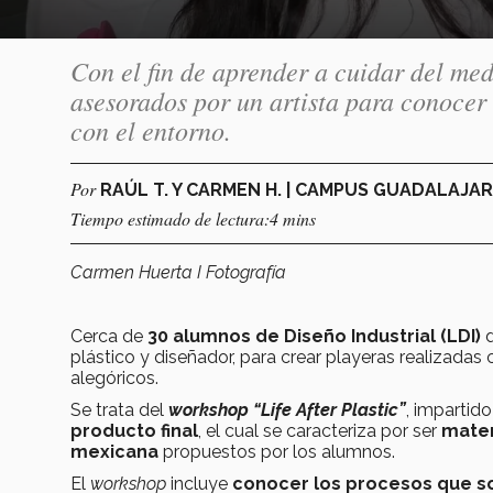
Con el fin de aprender a cuidar del med
asesorados por un artista para conocer
con el entorno.
Por
RAÚL T. Y CARMEN H. | CAMPUS GUADALAJA
Tiempo estimado de lectura:4 mins
Carmen Huerta I Fotografía
Cerca de
30 alumnos de Diseño Industrial (LDI)
d
plástico y diseñador, para crear playeras realizada
alegóricos.
Se trata del
workshop “Life After Plastic”
, impartid
producto final
, el cual se caracteriza por ser
mater
mexicana
propuestos por los alumnos.
El
workshop
incluye
conocer los procesos que s