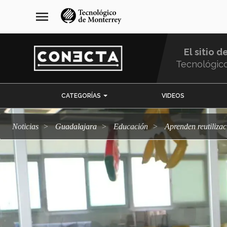
Pasar
navegación
menu
al
principal
contenido
principal
El sitio d
Tecnológic
Menu
CATEGORÍAS
VIDEOS
Comunidad
Noticias
Guadalajara
Educación
Aprenden reutiliza