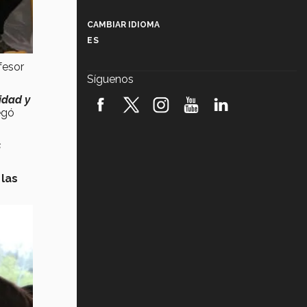
Más que un festival cultural: así es
la magia de VIBRART 2026 (video)
CAMBIAR IDIOMA
ES
Javier Guzmán: investigación con
impacto social (video)
fesor
Síguenos
¡México, en el top del mundial de
idad y
robótica FIRST 2026! (video)
egó
Vida Tec: Pasión, disciplina y
s
básquetbol, con Gael Adame
(video)
 las
¿Cómo es el Modelo Educativo
Tec? (video)
Vida Tec: Feminismo e Inteligencia
Artificial, Paola Ricaurte (video)