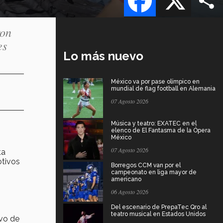
ron
es
Lo más nuevo
México va por pase olímpico en
mundial de flag football en Alemania
07 Agosto 2026
Música y teatro: EXATEC en el
elenco de El Fantasma de la Ópera
México
07 Agosto 2026
ta
otivos
Borregos CCM van por el
campeonato en liga mayor de
americano
06 Agosto 2026
Del escenario de PrepaTec Qro al
teatro musical en Estados Unidos
ivo de