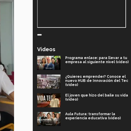
Videos
Programa enlace: para llevar a tu
empresa al siguiente nivel (video)
¿Quieres emprender? Conoce el
nuevo HUB de Innovación del Tec
(video)
El joven que hizo del baile su vida
(video)
Aula Futura: transformar la
experiencia educativa (video)