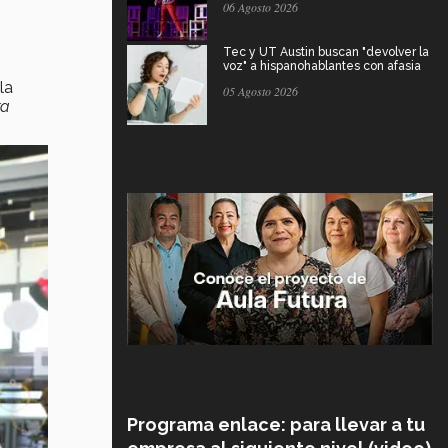
06 Agosto 2026
Tec y UT Austin buscan "devolver la
voz" a hispanohablantes con afasia
la
05 Agosto 2026
ra
Programa enlace: para llevar a tu