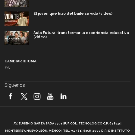
El joven que hizo del baile su vida (video)
Aula Futura: transformar la experiencia educativa
(video)
Más que un festival cultural: así es la magia de
VIBRART 2026 (video)
CAMBIAR IDIOMA
ES
Javier Guzmán: investigación con impacto social
(video)
Síguenos
¡México, en el top del mundial de robótica FIRST
2026! (video)
Vida Tec: Pasión, disciplina y básquetbol, con Gael
Adame (video)
A
AV. EUGENIO GARZA SADA 2501 SUR COL. TECNOLÓGICO C.P. 64849 |
L
¿Cómo es el Modelo Educativo Tec? (video)
MONTERREY, NUEVO LEÓN, MÉXICO | TEL. +52 (81) 8358-2000 D.R.© INSTITUTO