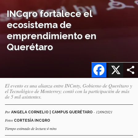
INCqro fortalece el
ecosistema de
emprendimiento en
Querétaro
Facebook
X
El evento es una alianza entre INCmty, Gobierno de Querétaro y
el Tecnológico de Monterrey; contó con la participación de más
de 5 mil asistentes.
Por
- 12/09/2021
ANGELA CORNELIO | CAMPUS QUERÉTARO
Fotos
CORTESÍA INCQRO
Tiempo estimado de lectura:4 mins