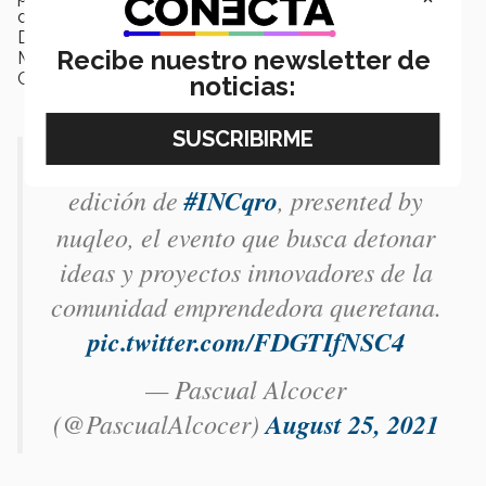
donde dialogaron Ashutosh Sharma, Director de
Departamento de Bioingeniería Región Centro-Sur, y
Recibe nuestro newsletter de
Manuel Espinosa, investigador y profesor del Tec
Campus Querétaro, junto con otros científicos.
noticias:
Hoy en la inauguración de la segunda
edición de
#INCqro
, presented by
nuqleo, el evento que busca detonar
ideas y proyectos innovadores de la
comunidad emprendedora queretana.
pic.twitter.com/FDGTIfNSC4
— Pascual Alcocer
(@PascualAlcocer)
August 25, 2021