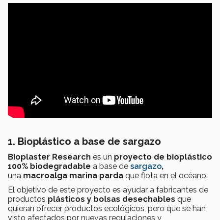
1. Bioplástico a base de sargazo
Bioplaster Research
es un
proyecto de bioplástico
100% biodegradable
a base de
sargazo
,
una
macroalga marina
parda
que flota en el océano.
El objetivo de este proyecto es ayudar a fabricantes de
productos
plásticos y bolsas desechables
que
quieran ofrecer productos ecológicos, pero que
se han
visto afectados por nuevas regulaciones y