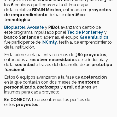
los
6
equipos que llegaron a la última etapa
de la iniciativa
BRAIN México,
enfocada en
proyectos
de emprendimiento
de base
científico-
tecnológica.
Bioplaster
,
Avosafe
y
PiBot
avanzaron dentro de
este programa impulsado por el
Tec de Monterrey
y
banco Santander;
además, el equipo
Greenfluidics
fue participante de
INCmty
, festival de emprendimiento
de la institución.
En la primera etapa entraron más de
380 proyectos,
enfocados a
resolver necesidades
de la industria y
de la
sociedad
a través del desarrollo de un
prototipo
funcional.
Estos 6 equipos avanzaron a la fase de
aceleración
,
en la que contarán con dos meses de
mentoreo
personalizado
,
bootcamps
y
5 mil dólares
en
insumos para cada proyecto.
En CONECTA
te presentamos los perfiles de
estos
proyectos: