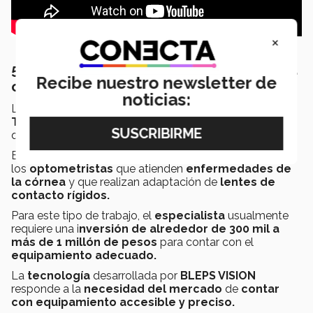
×
5. Equipo accesible para la medición de la
Recibe nuestro newsletter de
córnea
noticias:
La
tecnología
de
BLEPS VISION
consiste en un
Topógrafo Corneal de Superficie Anterior Portátil
que mide la superficie anterior de la córnea.
Este estudio es de
suma utilidad
principalmente para
los
optometristas
que atienden
enfermedades de
la córnea
y que realizan adaptación de
lentes de
contacto rígidos.
Para este tipo de trabajo, el
especialista
usualmente
requiere una i
nversión de alrededor de 300 mil a
más de 1 millón de pesos
para contar con el
equipamiento adecuado.
La
tecnología
desarrollada por
BLEPS VISION
responde a la
necesidad del mercado
de
contar
con equipamiento accesible y preciso.