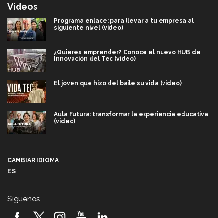
Videos
Programa enlace: para llevar a tu empresa al
siguiente nivel (video)
¿Quieres emprender? Conoce el nuevo HUB de
Innovación del Tec (video)
El joven que hizo del baile su vida (video)
Aula Futura: transformar la experiencia educativa
(video)
Más que un festival cultural: así es la magia de
VIBRART 2026 (video)
CAMBIAR IDIOMA
ES
Javier Guzmán: investigación con impacto social
(video)
Síguenos
¡México, en el top del mundial de robótica FIRST
2026! (video)