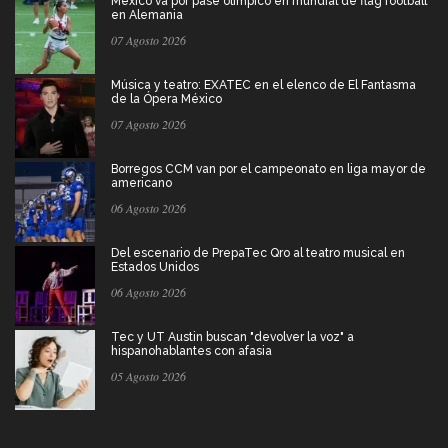
México va por pase olímpico en mundial de flag football
en Alemania
07 Agosto 2026
Música y teatro: EXATEC en el elenco de El Fantasma
de la Ópera México
07 Agosto 2026
Borregos CCM van por el campeonato en liga mayor de
americano
06 Agosto 2026
Del escenario de PrepaTec Qro al teatro musical en
Estados Unidos
06 Agosto 2026
Tec y UT Austin buscan "devolver la voz" a
hispanohablantes con afasia
05 Agosto 2026