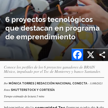
6 proyectos tecnológicos
que destacan en programa
de emprendimiento
Facebook
X
Conoce los perfiles de los 6 proyectos ganadores de BRAIN
México, impulsado por el Tec de Monterrey y banco Santander.
Por
- 11/06/2021
MÓNICA TORRES | REDACCIÓN NACIONAL CONECTA
Fotos
SHUTTERSTOCK Y CORTESÍA
Tiempo estimado de lectura:5 mins
Integrantes de la
comunidad Tec
forman parte de
3
de