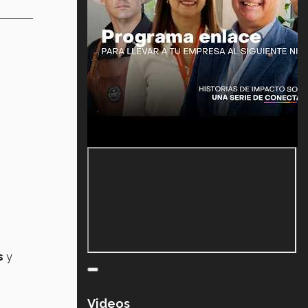
s
y
Videos