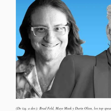
(De izq. a der.): Brad Feld, Maye Musk y Darin Olien, los top spe