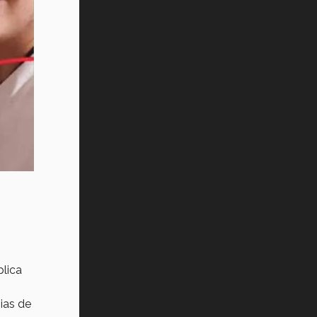
Vida Tec: Pasión, disciplina y
básquetbol, con Gael Adame
(video)
¿Cómo es el Modelo Educativo
Tec? (video)
Vida Tec: Feminismo e Inteligencia
Artificial, Paola Ricaurte (video)
lica
ias de