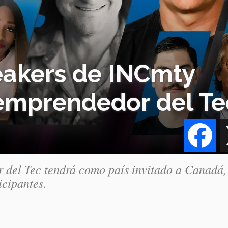
peakers de INCmty
l emprendedor del Te
Fa
or del Tec tendrá como país invitado a Canadá,
icipantes.