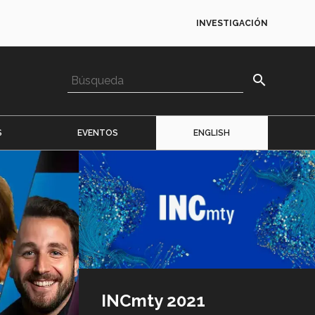
INVESTIGACIÓN
search
S
EVENTOS
ENGLISH
Imagen
o
logo
INCmty 2021