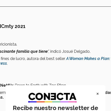
INCmty 2021
icionista.
scinante familia que tiene
”,
indicó Josué Delgado.
nes de lucro, autora del best seller
A Woman Makes a Plan:
cess.
e
Netflix
Down to Earth with Zac Efron
.
×
 embajador de la monetización del valor por
criptomoneda
s.
Recibe nuestro newsletter de