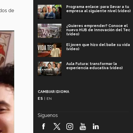
Programa enlace: para llevar a tu
ndos de
empresa al siguiente nivel (video)
¿Quieres emprender? Conoce el
nuevo HUB de Innovación del Tec
(video)
El joven que hizo del baile su vida
(video)
Aula Futura: transformar la
experiencia educativa (video)
Más que un festival cultural: así es
la magia de VIBRART 2026 (video)
CAMBIAR IDIOMA
ES
|
EN
Javier Guzmán: investigación con
impacto social (video)
Síguenos
¡México, en el top del mundial de
robótica FIRST 2026! (video)