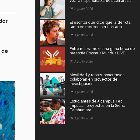
voz" a hispanohablantes con afasia
05 Agosto 2026
dor
El escritor que dice que la derrota
también merece ser contada
05 Agosto 2026
Entre miles: mexicana gana beca de
 de
maestría Erasmus Mundus LIVE
05 Agosto 2026
Movilidad y robots: sonorenses
colaboran en proyectos de
investigación
05 Agosto 2026
Estudiantes de 5 campus Tec
impulsan proyectos en la Sierra
Tarahumara
04 Agosto 2026