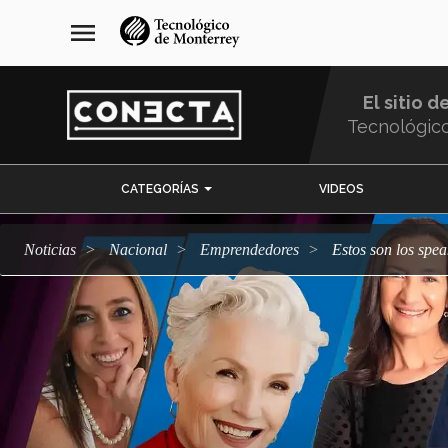
Pasar
navegación
menu
al
principal
contenido
principal
El sitio d
Tecnológic
Menu
CATEGORÍAS
VIDEOS
Comunidad
Noticias
Nacional
emprendedores
Estos son los sp