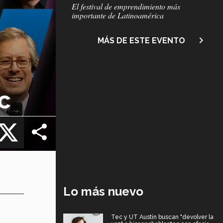
Subtítulo
El festival de emprendimiento más
importante de Latinoamérica
navigate_next
MÁS DE ESTE EVENTO
c
cebook
X
Lo más nuevo
Tec y UT Austin buscan "devolver la