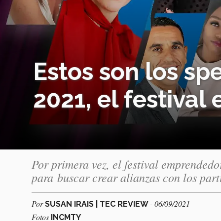
Estos son los s
2021, el festiva
Por primera vez, el festival emprended
para buscar crear alianzas con los part
Por
- 06/09/2021
SUSAN IRAIS | TEC REVIEW
Fotos
INCMTY