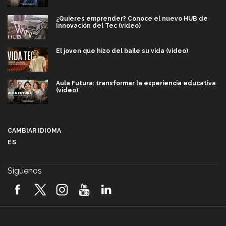
¿Quieres emprender? Conoce el nuevo HUB de
Innovación del Tec (video)
El joven que hizo del baile su vida (video)
Aula Futura: transformar la experiencia educativa
(video)
Más que un festival cultural: así es la magia de
VIBRART 2026 (video)
CAMBIAR IDIOMA
ES
Javier Guzmán: investigación con impacto social
(video)
Síguenos
¡México, en el top del mundial de robótica FIRST
2026! (video)
Vida Tec: Pasión, disciplina y básquetbol, con Gael
Adame (video)