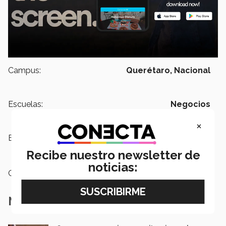
Campus:
Querétaro,
Nacional
Escuelas:
Negocios
×
Etiquetas:
Campus Querétaro,
App,
Emprendimiento
Recibe nuestro newsletter de
noticias:
Categoría:
Emprendedores
Notas Relacionadas