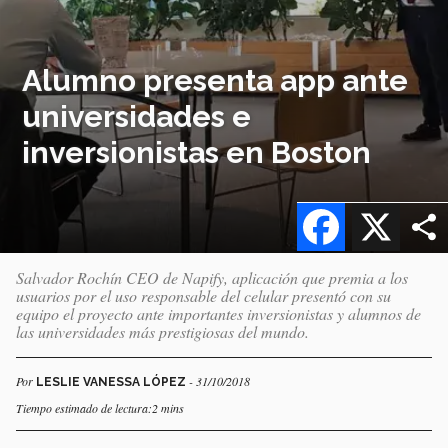
Alumno presenta app ante
universidades e
inversionistas en Boston
Facebook
X
Salvador Rochín CEO de Napify, aplicación que premia a los
usuarios por el uso responsable del celular presentó con su
equipo el proyecto ante importantes inversionistas y alumnos de
las universidades más prestigiosas del mundo.
Por
- 31/10/2018
LESLIE VANESSA LÓPEZ
Tiempo estimado de lectura:2 mins