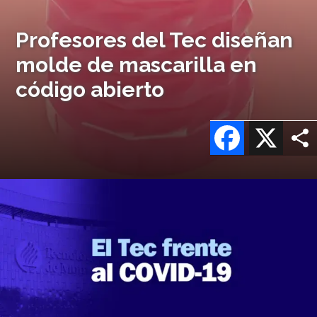
Profesores del Tec diseñan
molde de mascarilla en
código abierto
Facebook
X
Imagen
o
logo