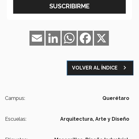
Email
LinkedIn
WhatsApp
Facebook
X
navigate_next
VOLVER AL ÍNDICE
Campus:
Querétaro
Escuelas:
Arquitectura, Arte y Diseño