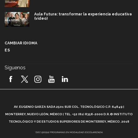
Aula Futura: transformar la experiencia educativa
(video)
Más que un festival cultural: así es la magia de
VIBRART 2026 (video)
CAMBIAR IDIOMA
ES
Javier Guzmán: investigación con impacto social
(video)
Síguenos
¡México, en el top del mundial de robótica FIRST
2026! (video)
Vida Tec: Pasión, disciplina y básquetbol, con Gael
Adame (video)
A
AV. EUGENIO GARZA SADA 2501 SUR COL. TECNOLÓGICO C.P. 64849 |
L
¿Cómo es el Modelo Educativo Tec? (video)
MONTERREY, NUEVO LEÓN, MÉXICO | TEL. +52 (81) 8358-2000 D.R.© INSTITUTO
TECNOLÓGICO Y DE ESTUDIOS SUPERIORES DE MONTERREY, MÉXICO. 2018
Vida Tec: Feminismo e Inteligencia Artificial, Paola
*DEC-520912 PROGRAMAS EN MODALIDAD ESCOLARIZADA.
Ricaurte (video)