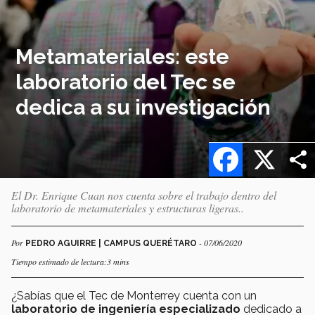
Metamateriales: este
laboratorio del Tec se
dedica a su investigación
Facebook
X
El Dr. Enrique Cuan nos cuenta sobre el trabajo dentro del
laboratorio de metamateriales y estructuras ligeras..
Por
- 07/06/2020
PEDRO AGUIRRE | CAMPUS QUERÉTARO
Tiempo estimado de lectura:3 mins
¿Sabías que el Tec de Monterrey cuenta con un
laboratorio de ingeniería especializado
dedicado a