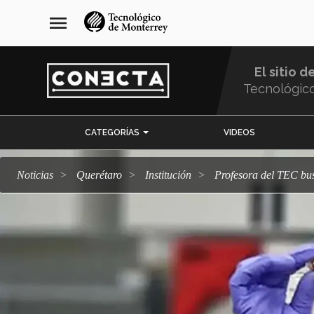
Pasar
navegación
menu
al
principal
contenido
principal
El sitio d
Tecnológic
Menu
CATEGORÍAS
VIDEOS
Comunidad
Noticias
Querétaro
Institución
Profesora del TEC bu