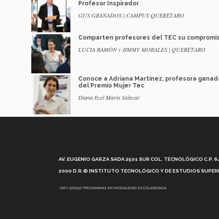
Profesor Inspirador
GUS GRANADOS | CAMPUS QUERÉTARO
Comparten profesores del TEC su compromi
LUCIA RAMÓN y JIMMY MORALES | QUERÉTARO
Conoce a Adriana Martínez, profesora ganad
del Premio Mujer Tec
Diana Itzel Marín Salazar
AV. EUGENIO GARZA SADA 2501 SUR COL. TECNOLÓGICO C.P. 648
2000 D.R.© INSTITUTO TECNOLÓGICO Y DE ESTUDIOS SUPERI
*DEC-520912 PROGRAMAS EN MODALIDAD ESCOLARIZADA.