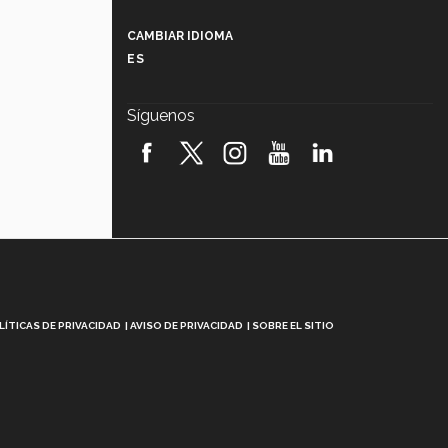
Más que un festival cultural: así es
la magia de VIBRART 2026 (video)
CAMBIAR IDIOMA
ES
Javier Guzmán: investigación con
impacto social (video)
Síguenos
¡México, en el top del mundial de
robótica FIRST 2026! (video)
Vida Tec: Pasión, disciplina y
básquetbol, con Gael Adame
(video)
¿Cómo es el Modelo Educativo
Tec? (video)
Vida Tec: Feminismo e Inteligencia
LÍTICAS DE PRIVACIDAD
AVISO DE PRIVACIDAD
SOBRE EL SITIO
Artificial, Paola Ricaurte (video)