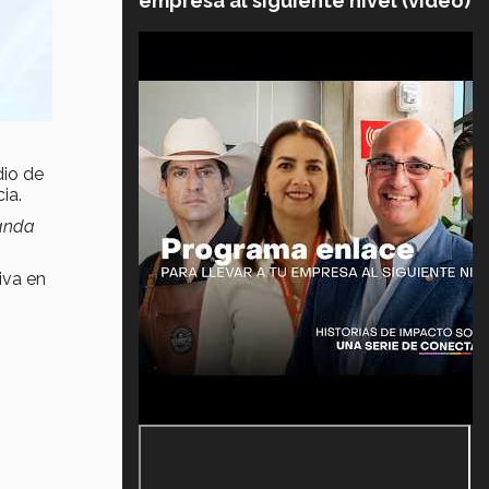
empresa al siguiente nivel (video)
dio de
ia.
manda
iva en
s