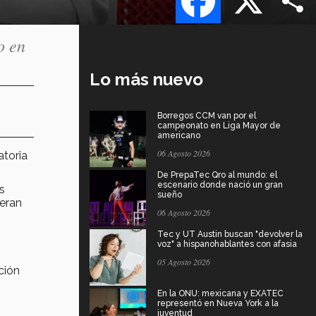
o en
Lo más nuevo
Borregos CCM van por el
campeonato en Liga Mayor de
americano
06 Agosto 2026
toria
De PrepaTec Qro al mundo: el
escenario donde nació un gran
s
sueño
neran
06 Agosto 2026
Tec y UT Austin buscan "devolver la
voz" a hispanohablantes con afasia
05 Agosto 2026
ción
En la ONU: mexicana y EXATEC
representó en Nueva York a la
juventud