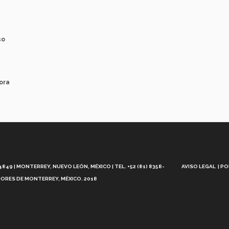
so
ora
Aviso
Legal
49 | MONTERREY, NUEVO LEÓN, MÉXICO | TEL. +52 (81) 8358-
AVISO LEGAL
PO
ORES DE MONTERREY, MÉXICO. 2018