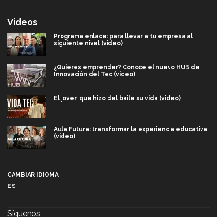
Videos
Programa enlace: para llevar a tu empresa al
siguiente nivel (video)
¿Quieres emprender? Conoce el nuevo HUB de
Innovación del Tec (video)
El joven que hizo del baile su vida (video)
Aula Futura: transformar la experiencia educativa
(video)
Más que un festival cultural: así es la magia de
VIBRART 2026 (video)
CAMBIAR IDIOMA
ES
Javier Guzmán: investigación con impacto social
(video)
Síguenos