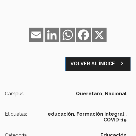
Email
LinkedIn
WhatsApp
Facebook
X
navigate_next
VOLVER AL ÍNDICE
Campus:
Querétaro,
Nacional
Etiquetas:
educación,
Formación Integral ,
COVID-19
Categoría:
Educación