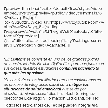
{"preview_thumbnail":"/sites/default/files/styles/video_
embed_wysiwyg_preview/public/video_thumbnails/0
WyrSU7g_8w.jpg?
itok=SU260zrQ","video_url":"https://www.youtube.com/w
atch?v=0WyrSU7g_8w","settings":
{"responsive":1,"width":"854","height":"480","autoplay":0,"title_
format":"@provider |
@title","title_fallback":true,"loading":"lazy"},"settings_summ
ary":["Embedded Video (Adaptable)."]}
"LiFE@home
se convierte en uno de los grandes pilares
de nuestro Modelo Flexible Digital Plus para que junto con
sus clases, nuestros estudiantes
continúen haciendo lo
que más les apasiona.
"Se convierte en un habilitador para que continuemos en
un proceso de integración social para
mitigar las
situaciones de salud emocional
que se da por
el distanciamiento social",
dice Luis Raúl Domínguez,
director de Liderazgo y Formación Estudiantil del Tec.
Todos los estudiantes del Tec se pueden integrar
vía