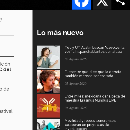
e
Lo más nuevo
Tec y UT Austin buscan "devolver la
voz" a hispanohablantes con afasia
05 Agosto 2026
ición
C del
El escritor que dice que la derrota
también merece ser contada
05 Agosto 2026
jo de
Entre miles: mexicana gana beca de
maestría Erasmus Mundus LIVE
05 Agosto 2026
stival
Movilidad y robots: sonorenses
colaboran en proyectos de
investigación