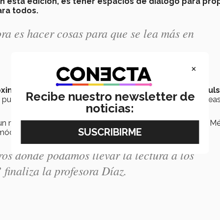
en esta edición, es tener espacios de diálogo para pr
ara todos.
a es hacer cosas para que se lea más en
×
óximas ediciones de la editorial “Gris tormenta”, impu
Recibe nuestro newsletter de
 puertas a espacios de diálogo en donde se propongan idea
noticias:
 un mexicano lee en promedio un libro cada tres meses. En M
 módulo sobre la Lectura del INEGI del 2018.
os donde podamos llevar la lectura a los
 finaliza la profesora Díaz.