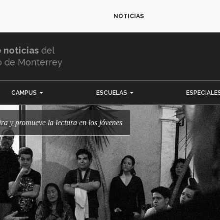
NOTICIAS
e noticias
del
o de Monterrey
CAMPUS
ESCUELAS
ESPECIALE
ira y promueve la lectura en los jóvenes