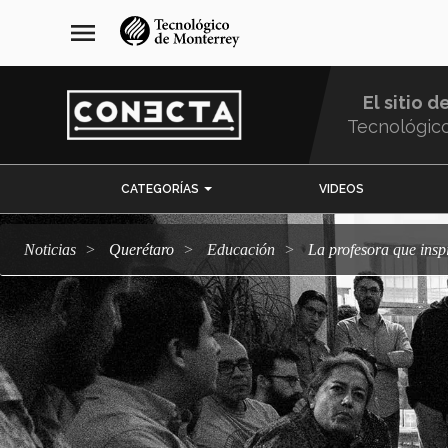
Pasar
navegación
menu
al
principal
contenido
principal
El sitio d
Tecnológic
Menu
CATEGORÍAS
VIDEOS
Comunidad
Noticias
Querétaro
Educación
La profesora que insp