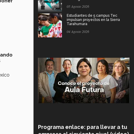
oponer
05 Agosto 2026
Estudiantes de 5 campus Tec
impulsan proyectos en la Sierra
Tarahumara
04 Agosto 2026
lsando
s
éxico
Programa enlace: para llevar a tu