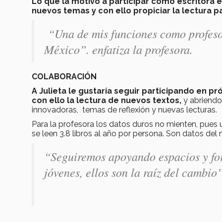
Lo que la motivó a participar como escritora 
nuevos temas y con ello propiciar la lectura p
“Una de mis funciones como profesor
México”. enfatiza la profesora.
COLABORACIÓN
A Julieta le gustaría seguir participando en pr
con ello la lectura de nuevos textos,
y abriendo
innovadoras, temas de reflexión y nuevas lecturas.
Para la profesora los datos duros no mienten, pues
se leen 3.8 libros al año por persona. Son datos del
“Seguiremos apoyando espacios y for
jóvenes, ellos son la raíz del cambio”