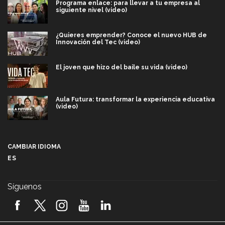
Programa enlace: para llevar a tu empresa al
siguiente nivel (video)
¿Quieres emprender? Conoce el nuevo HUB de
Innovación del Tec (video)
El joven que hizo del baile su vida (video)
Aula Futura: transformar la experiencia educativa
(video)
Más que un festival cultural: así es la magia de
VIBRART 2026 (video)
CAMBIAR IDIOMA
ES
Javier Guzmán: investigación con impacto social
(video)
Síguenos
¡México, en el top del mundial de robótica FIRST
2026! (video)