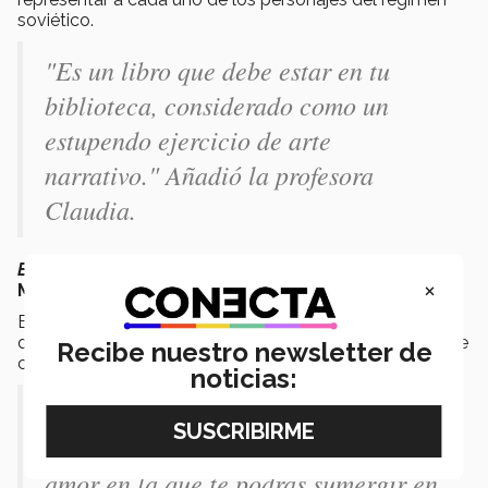
soviético.
"Es un libro que debe estar en tu
biblioteca, considerado como un
estupendo ejercicio de arte
narrativo." Añadió la profesora
Claudia.
El amor en los tiempos del Cólera
de
Gabriel García
×
Márquez.
En esta novela, el escritor colombiano narra la historia
de amor entre Fermina y Florentino a lo largo de mas de
Recibe nuestro newsletter de
cincuenta años.
noticias:
"Una obra cautivadora que no podrás
dejar de leer. Cuenta una historia de
amor en la que te podrás sumergir en