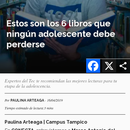
Estos son los 6 libros que
ningún adolescente debe
perderse
Facebook
X
Expertos del Tec te recomiendan las mejores lecturas para tu
etapa de la adolescencia.
Por
- 16/04/2019
PAULINA ARTEAGA
Tiempo estimado de lectura:3 mins
Paulina Arteaga | Campus Tampico