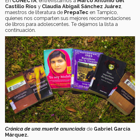
En
CONECTA
, entrevistamos a
Marco Antonio del
Castillo Ríos
y
Claudia Abigail Sánchez Juárez
,
maestros de literatura de
PrepaTec
en Tampico,
quienes nos comparten sus mejores recomendaciones
de libros para adolescentes. Te dejamos la lista a
continuación.
Crónica de una muerte anunciada
de
Gabriel García
Márquez.