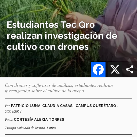
Estudiantes Tec Qro
realizan investigación de
cultivo con drones
Facebook
X
Con drones y softwares de análisis, estudiantes realizan
investigación sobre el cultivo de la avena
Por
-
PATRICIO LUNA, CLAUDIA CASAS | CAMPUS QUERÉTARO
25/04/2024
Fotos
CORTESÍA ALEXIA TORRES
Tiempo estimado de lectura:3 mins