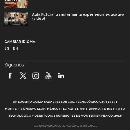
Aula Futura: transformar la experiencia educativa
(video)
Más que un festival cultural: así es la magia de
VIBRART 2026 (video)
CAMBIAR IDIOMA
ES
|
EN
Javier Guzmán: investigación con impacto social
(video)
Síguenos
¡México, en el top del mundial de robótica FIRST
2026! (video)
Vida Tec: Pasión, disciplina y básquetbol, con Gael
Adame (video)
A
AV. EUGENIO GARZA SADA 2501 SUR COL. TECNOLÓGICO C.P. 64849 |
L
¿Cómo es el Modelo Educativo Tec? (video)
MONTERREY, NUEVO LEÓN, MÉXICO | TEL. +52 (81) 8358-2000 D.R.© INSTITUTO
TECNOLÓGICO Y DE ESTUDIOS SUPERIORES DE MONTERREY, MÉXICO. 2018
Vida Tec: Feminismo e Inteligencia Artificial, Paola
*DEC-520912 PROGRAMAS EN MODALIDAD ESCOLARIZADA.