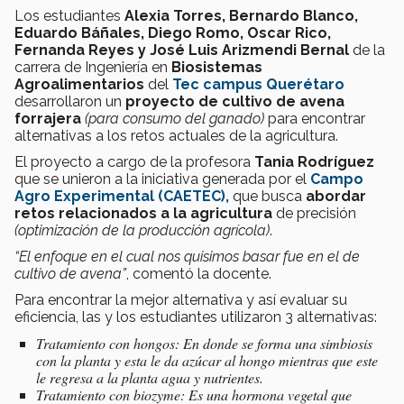
Los estudiantes
Alexia Torres, Bernardo Blanco,
Eduardo Báñales, Diego Romo, Oscar Rico,
Fernanda Reyes y José Luis Arizmendi Bernal
de la
carrera de Ingeniería en
Biosistemas
Agroalimentarios
del
Tec campus Querétaro
desarrollaron un
proyecto de cultivo de avena
forrajera
(para consumo del ganado)
para encontrar
alternativas a los retos actuales de la agricultura.
El proyecto a cargo de la profesora
Tania Rodríguez
que se unieron a la iniciativa generada por el
Campo
Agro Experimental (CAETEC),
que busca
abordar
retos relacionados
a la agricultura
de precisión
(optimización de la producción agrícola)
.
“El enfoque en el cual nos quisimos basar fue en el de
cultivo de avena”
, comentó la docente.
Para encontrar la mejor alternativa y así evaluar su
eficiencia, las y los estudiantes utilizaron 3 alternativas:
Tratamiento con hongos: En donde se forma una simbiosis
con la planta y esta le da azúcar al hongo mientras que este
le regresa a la planta agua y nutrientes.
Tratamiento con biozyme: Es una hormona vegetal que