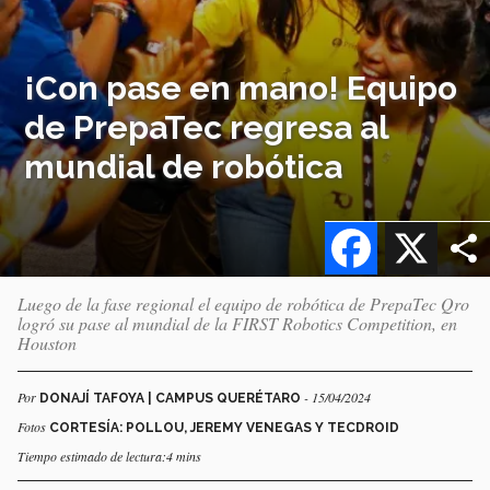
¡Con pase en mano! Equipo
de PrepaTec regresa al
mundial de robótica
Facebook
X
Luego de la fase regional el equipo de robótica de PrepaTec Qro
logró su pase al mundial de la FIRST Robotics Competition, en
Houston
Por
- 15/04/2024
DONAJÍ TAFOYA | CAMPUS QUERÉTARO
Fotos
CORTESÍA: POLLOU, JEREMY VENEGAS Y TECDROID
Tiempo estimado de lectura:4 mins