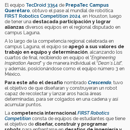
El equipo
TecDroid 3354
de
PrepaTec Campus
Querétaro
, obtuvo el pase al mundial de robótica
FIRST Robotics Competition 2024
, en Houston, luego
de tener una
destacada participación y lograr
alianzas
diversos equipos en el regional disputado en
campus Laguna.
A lo largo de la competencia regional celebrada en
campus Laguna, el equipo se
apegó a sus valores de
trabajo en equipo y determinación
, alcanzando los
cuartos de final, recibiendo en equipo el "
Engineering
Inspiration Award
" y de manera individual el “
Dean´s List
”,
y además, posicionándose como el equipo número 3 en
México.
Para este año el desafío
nombrado
Crescendo
, tuvo
el objetivo de que diseñaran y construyeran un robot
capaz de recolectar y lanzar aros hacia áreas
determinadas, para ser colgados en una cadena y así
acumular puntos.
La
competencia internacional
FIRST Robotics
Competition
consta de equipos de estudiantes que tiene
el objetivo de
diseñar, construir y programar
robots
para enfrentarse en
desafíos de ingeniería y