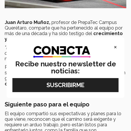
Juan Arturo Muñoz,
profesor de PrepaTec Campus
Querétaro, comparte que ha pertenecido al equipo por
más de una década y ha sido testigo del
crecimiento
y fortalecimiento del equipo.
×
"Llevo 14 años en este equipo y he crecido y
comprometido. Este sueño sigue y seguimos creciendo"
,
mencionó – el docente.
Recibe nuestro newsletter de
Reconocen que su colaboración y sus ideas en equipo
noticias:
son fundamentales para su éxito. Para ellos, más que un
grupo estudiantil;
son una familia unida por un
objetivo común.
Siguiente paso para el equipo
El equipo compartió sus expectativas y planes para lo
que viene, reconocen que el camino será exigente y
requiere un arduo trabajo, pero están listos para
enfrentarlo juntos, como la familia que son.