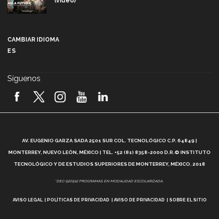
(video)
Más que un festival cultural: así es la magia de
VIBRART 2026 (video)
CAMBIAR IDIOMA
ES
Javier Guzmán: investigación con impacto social
(video)
Síguenos
¡México, en el top del mundial de robótica FIRST
2026! (video)
Vida Tec: Pasión, disciplina y básquetbol, con Gael
Adame (video)
A
AV. EUGENIO GARZA SADA 2501 SUR COL. TECNOLÓGICO C.P. 64849 |
L
¿Cómo es el Modelo Educativo Tec? (video)
MONTERREY, NUEVO LEÓN, MÉXICO | TEL. +52 (81) 8358-2000 D.R.© INSTITUTO
TECNOLÓGICO Y DE ESTUDIOS SUPERIORES DE MONTERREY, MÉXICO. 2018
Vida Tec: Feminismo e Inteligencia Artificial, Paola
*DEC-520912 PROGRAMAS EN MODALIDAD ESCOLARIZADA.
Ricaurte (video)
AVISO LEGAL
POLÍTICAS DE PRIVACIDAD
AVISO DE PRIVACIDAD
SOBRE EL SITIO