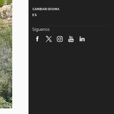
Más que un festival cultural: así es
la magia de VIBRART 2026 (video)
CAMBIAR IDIOMA
ES
Javier Guzmán: investigación con
impacto social (video)
Síguenos
¡México, en el top del mundial de
robótica FIRST 2026! (video)
Vida Tec: Pasión, disciplina y
básquetbol, con Gael Adame
(video)
¿Cómo es el Modelo Educativo
Tec? (video)
Vida Tec: Feminismo e Inteligencia
Artificial, Paola Ricaurte (video)