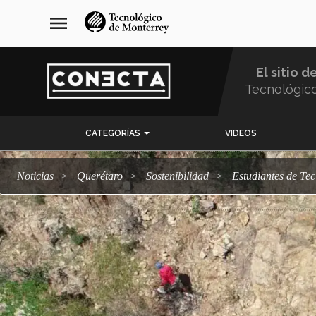
Pasar
navegación
menu
al
principal
contenido
principal
El sitio d
Tecnológic
Menu
CATEGORÍAS
VIDEOS
Comunidad
Noticias
Querétaro
sostenibilidad
Estudiantes de T