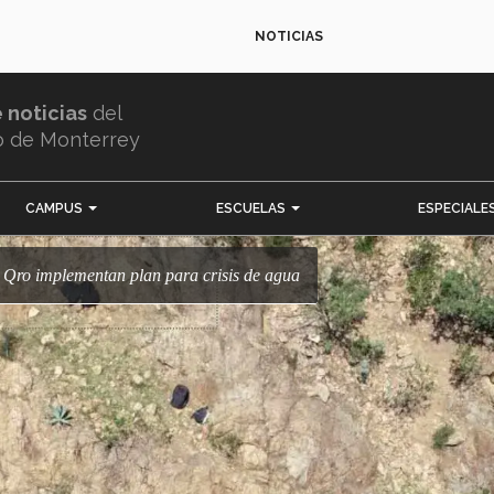
NOTICIAS
e noticias
del
o de Monterrey
CAMPUS
ESCUELAS
ESPECIALE
ec Qro implementan plan para crisis de agua