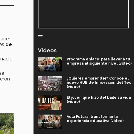
hacer
ues
de
Videos
añadió
Programa enlace: para llevar a tu
empresa al siguiente nivel (video)
sa
ieron
¿Quieres emprender? Conoce el
nuevo HUB de Innovación del Tec
(video)
El joven que hizo del baile su vida
(video)
Aula Futura: transformar la
experiencia educativa (video)