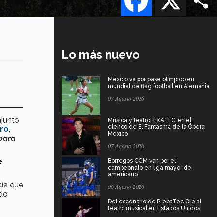
Lo más nuevo
México va por pase olímpico en
mundial de flag football en Alemania
07 Agosto 2026
junto
Música y teatro: EXATEC en el
elenco de El Fantasma de la Ópera
ro
,
Mexico
 para
07 Agosto 2026
e
Borregos CCM van por el
campeonato en liga mayor de
americano
cía que
06 Agosto 2026
ido
Del escenario de PrepaTec Qro al
teatro musical en Estados Unidos