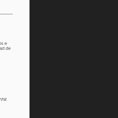
os e
dad de
era
.