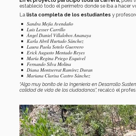
En el proyecto participó toda la carrera,
pues t
estableció todo el perímetro donde se iba a hacer vo
La
lista completa de los estudiantes
y profesore
Sandra Mejía Avendaño
Luis Lesser Carrillo
Ángel Daniel Villalobos Ananaya
Karla Abril Hurtado Sánchez
Laura Paola Sotelo Guerrero
Erick Augusto Mentado Reyes
María Regina Priego Esquivel
Fernando Silva Molina
Diana Montserrat Ramírez Duran
Mariana Clarisa Castro Sánchez
“Algo muy bonito de la Ingeniería en Desarrollo Susten
calidad de vida de los ciudadanos”,
recalcó el profes