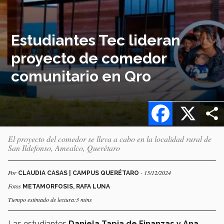
Estudiantes Tec lideran
proyecto de comedor
comunitario en Qro
Facebook
X
El proyecto del comedor se lleva a cabo en la localidad rural de
San Ildefonso, Amealco, Querétaro
Por
- 15/12/2024
CLAUDIA CASAS | CAMPUS QUERÉTARO
Fotos
METAMORFOSIS, RAFA LUNA
Tiempo estimado de lectura:3 mins
Las estudiantes
Daniela Tapia de Finanzas y Ana