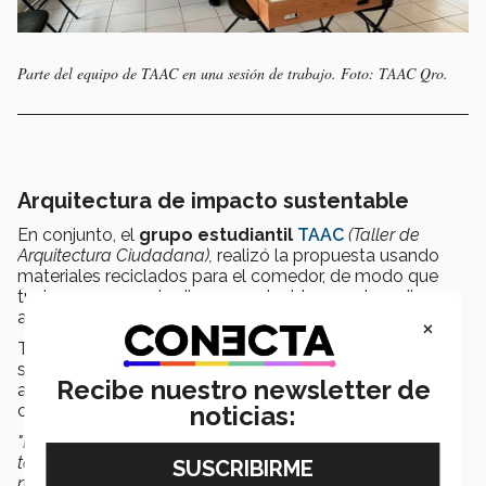
Parte del equipo de TAAC en una sesión de trabajo. Foto: TAAC Qro.
Arquitectura de impacto sustentable
En conjunto, el
grupo estudiantil
TAAC
(Taller de
Arquitectura Ciudadana),
realizó la propuesta usando
materiales reciclados para el comedor, de modo que
tuvieran un espacio digno y amigable con el medio
ambiente.
×
También diseñaron las camas de cultivo para no solo
satisfacer el alto consumo de comida, sino que,
Recibe nuestro newsletter de
además, hubiera un espacio medicinal con menor
consumo de energía.
noticias:
"La idea se actualizó a tener un comedor sostenible, que
tenga un espacio con camas para cultivos, para que los
niños no solo pudieran alimentarse, sino también