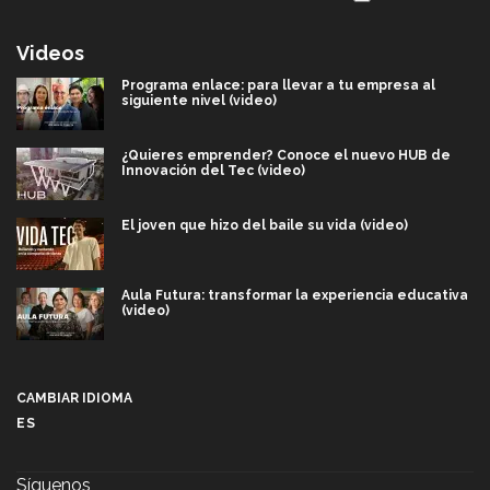
Videos
Programa enlace: para llevar a tu empresa al
siguiente nivel (video)
¿Quieres emprender? Conoce el nuevo HUB de
Innovación del Tec (video)
El joven que hizo del baile su vida (video)
Aula Futura: transformar la experiencia educativa
(video)
Más que un festival cultural: así es la magia de
VIBRART 2026 (video)
CAMBIAR IDIOMA
ES
Javier Guzmán: investigación con impacto social
(video)
Síguenos