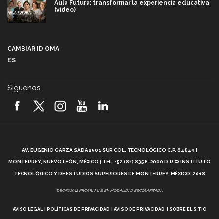
Aula Futura: transformar la experiencia educativa
(video)
Más que un festival cultural: así es la magia de
VIBRART 2026 (video)
CAMBIAR IDIOMA
ES
Javier Guzmán: investigación con impacto social
(video)
Síguenos
¡México, en el top del mundial de robótica FIRST
2026! (video)
Vida Tec: Pasión, disciplina y básquetbol, con Gael
Adame (video)
A
AV. EUGENIO GARZA SADA 2501 SUR COL. TECNOLÓGICO C.P. 64849 |
L
¿Cómo es el Modelo Educativo Tec? (video)
MONTERREY, NUEVO LEÓN, MÉXICO | TEL. +52 (81) 8358-2000 D.R.© INSTITUTO
TECNOLÓGICO Y DE ESTUDIOS SUPERIORES DE MONTERREY, MÉXICO. 2018
Vida Tec: Feminismo e Inteligencia Artificial, Paola
*DEC-520912 PROGRAMAS EN MODALIDAD ESCOLARIZADA.
Ricaurte (video)
AVISO LEGAL
POLÍTICAS DE PRIVACIDAD
AVISO DE PRIVACIDAD
SOBRE EL SITIO