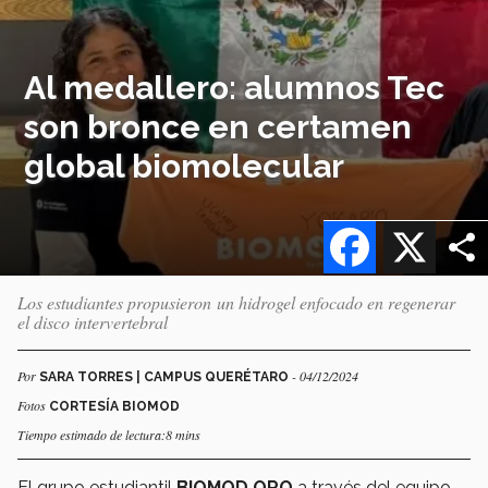
Al medallero: alumnos Tec
son bronce en certamen
global biomolecular
Facebook
X
Los estudiantes propusieron un hidrogel enfocado en regenerar
el disco intervertebral
Por
- 04/12/2024
SARA TORRES | CAMPUS QUERÉTARO
Fotos
CORTESÍA BIOMOD
Tiempo estimado de lectura:8 mins
El grupo estudiantil
BIOMOD QRO
a través del equipo