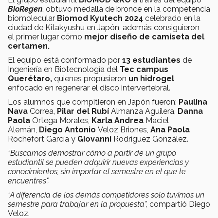
BioRegen
, obtuvo medalla de bronce en la competencia
biomolecular
Biomod Kyutech 2024
celebrado en la
ciudad de Kitakyushu en Japón, además consiguieron
el primer lugar cómo
mejor diseño de camiseta del
certamen.
El equipo está conformado por
13 estudiantes
de
Ingeniería en Biotecnología del
Tec campus
Querétaro,
quienes propusieron
un hidrogel
enfocado en regenerar el disco intervertebral.
Los alumnos que compitieron en Japón fueron:
Paulina
Nava
Correa,
Pilar del Rubí
Almanza Aguilera,
Danna
Paola
Ortega Morales,
Karla Andrea
Maciel
Alemán,
Diego Antonio
Veloz Briones,
Ana Paola
Rochefort García y
Giovanni
Rodríguez González.
“Buscamos demostrar cómo a partir de un grupo
estudiantil se pueden adquirir nuevas experiencias y
conocimientos, sin importar el semestre en el que te
encuentres".
“A diferencia de los demás competidores solo tuvimos un
semestre para trabajar en la propuesta",
compartió Diego
Veloz.