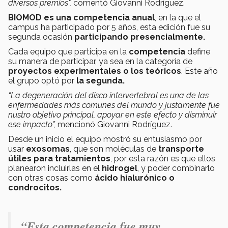
diversos premios",
comentó Giovanni Rodríguez.
BIOMOD es una competencia anual
, en la que el
campus ha participado por 5 años, esta edición fue su
segunda ocasión
participando presencialmente.
Cada equipo que participa en la
competencia
define
su manera de participar, ya sea en la categoría de
proyectos experimentales o los teóricos
. Este año
el grupo optó por
la segunda.
“La degeneración del disco intervertebral es una de las
enfermedades más comunes del mundo y justamente fue
nustro objetivo principal, apoyar en este efecto y disminuir
ese impacto”,
mencionó Giovanni Rodríguez.
Desde un inicio el equipo mostró su entusiasmo por
usar
exosomas
, que son moléculas de
transporte
útiles para tratamientos
, por esta razón es que ellos
planearon incluirlas en el
hidrogel
, y poder combinarlo
con otras cosas como
ácido hialurónico o
condrocitos.
“Esta competencia fue muy