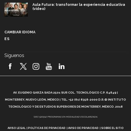
Aula Futura: transformar la experiencia educativa
(video)
Más que un festival cultural: así es la magia de
VIBRART 2026 (video)
CAMBIAR IDIOMA
ES
Javier Guzmán: investigación con impacto social
(video)
Síguenos
¡México, en el top del mundial de robótica FIRST
2026! (video)
Vida Tec: Pasión, disciplina y básquetbol, con Gael
Adame (video)
A
AV. EUGENIO GARZA SADA 2501 SUR COL. TECNOLÓGICO C.P. 64849 |
L
¿Cómo es el Modelo Educativo Tec? (video)
MONTERREY, NUEVO LEÓN, MÉXICO | TEL. +52 (81) 8358-2000 D.R.© INSTITUTO
TECNOLÓGICO Y DE ESTUDIOS SUPERIORES DE MONTERREY, MÉXICO. 2018
Vida Tec: Feminismo e Inteligencia Artificial, Paola
*DEC-520912 PROGRAMAS EN MODALIDAD ESCOLARIZADA.
Ricaurte (video)
AVISO LEGAL
POLÍTICAS DE PRIVACIDAD
AVISO DE PRIVACIDAD
SOBRE EL SITIO