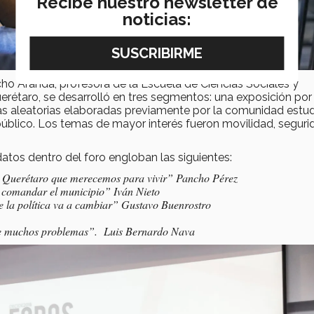
Recibe nuestro newsletter de
noticias:
ho Aranda, profesora de la Escuela de Ciencias Sociales y
étaro, se desarrolló en tres segmentos: una exposición por
s aleatorias elaboradas previamente por la comunidad estudi
público. Los temas de mayor interés fueron movilidad, seguri
tos dentro del foro engloban las siguientes:
l Querétaro que merecemos para vivir” Pancho Pérez
 comandar el municipio” Iván Nieto
de la política va a cambiar” Gustavo Buenrostro
de muchos problemas”. Luis Bernardo Nava