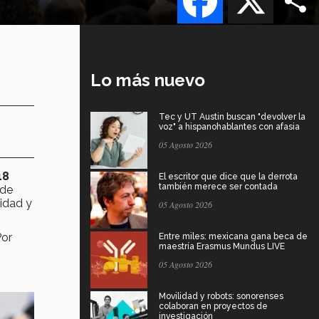
Lo más nuevo
Tec y UT Austin buscan "devolver la
voz" a hispanohablantes con afasia
05 Agosto 2026
18
El escritor que dice que la derrota
también merece ser contada
 de
idad y
05 Agosto 2026
Por
Entre miles: mexicana gana beca de
maestría Erasmus Mundus LIVE
05 Agosto 2026
Movilidad y robots: sonorenses
colaboran en proyectos de
investigación