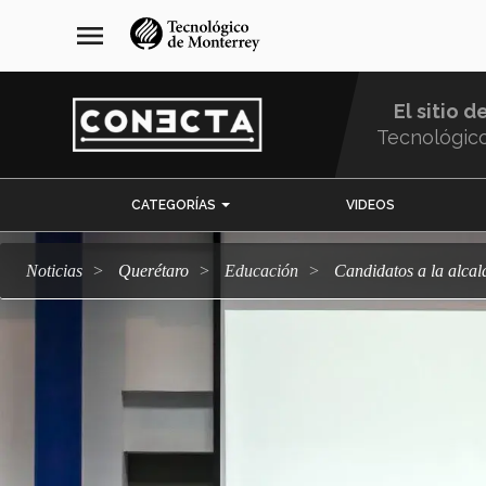
Pasar
navegación
menu
al
principal
contenido
principal
El sitio d
Tecnológic
Menu
CATEGORÍAS
VIDEOS
Comunidad
Noticias
Querétaro
Educación
Candidatos a la alc