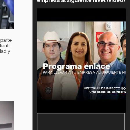
empresa al siguiente nivel (video)
 parte
antil
dad y