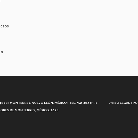
a
ectos
án
Aviso
Legal
49 | MONTERREY, NUEVO LEÓN, MÉXICO | TEL. +52 (81) 8358-
AVISO LEGAL
PO
ORES DE MONTERREY, MÉXICO. 2018