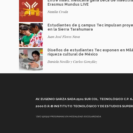
Entre miles: mexicana gana beca de maestrí
Erasmus Mundus LIVE
Natalia Croda
Estudiantes de 5 campus Tec impulsan proy
en la Sierra Tarahumara
Juan José Flores Nava
Diseños de estudiantes Tec exponen en Mil
riqueza cultural de México
Daniela Novillo y Carlos González
AV. EUGENIO GARZA SADA 2501 SUR COL. TECNOLÓGICO C.P. 648
2000 D.R.© INSTITUTO TECNOLÓGICO Y DE ESTUDIOS SUPERI
*DEC-520912 PROGRAMAS EN MODALIDAD ESCOLARIZADA.