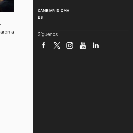
Más que un festival cultural: así es
la magia de VIBRART 2026 (video)
CAMBIAR IDIOMA
ES
Javier Guzmán: investigación con
.
impacto social (video)
taron a
Síguenos
¡México, en el top del mundial de
robótica FIRST 2026! (video)
Vida Tec: Pasión, disciplina y
básquetbol, con Gael Adame
(video)
¿Cómo es el Modelo Educativo
Tec? (video)
Vida Tec: Feminismo e Inteligencia
Artificial, Paola Ricaurte (video)