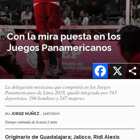
Con la mira puesta en los
Juegos Panamericanos
Facebook
X
La delegación mexicana que competirá en los Juegos
Panamericanos de Lima 2019, quedó integrada por 543
deportistas. 296 hombres y 247 mujeres.
Por
- 24/07/2019
JORGE NUÑEZ
Tiempo estimado de lectura:2 mins
Originario de Guadalajara; Jalisco, Ridl Alexis