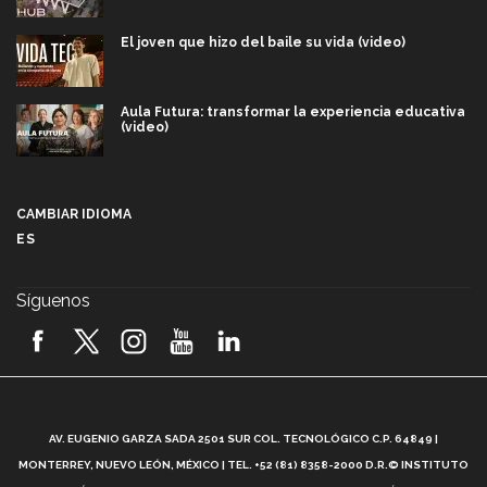
El joven que hizo del baile su vida (video)
Aula Futura: transformar la experiencia educativa
(video)
Más que un festival cultural: así es la magia de
VIBRART 2026 (video)
CAMBIAR IDIOMA
ES
Javier Guzmán: investigación con impacto social
(video)
Síguenos
¡México, en el top del mundial de robótica FIRST
2026! (video)
Vida Tec: Pasión, disciplina y básquetbol, con Gael
Adame (video)
A
AV. EUGENIO GARZA SADA 2501 SUR COL. TECNOLÓGICO C.P. 64849 |
L
¿Cómo es el Modelo Educativo Tec? (video)
MONTERREY, NUEVO LEÓN, MÉXICO | TEL. +52 (81) 8358-2000 D.R.© INSTITUTO