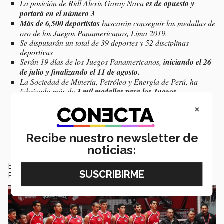
La posición de Ridl Alexis Garay Nava
es de opuesto y
portará en el número 3
Más de 6,500 deportistas
buscarán conseguir las medallas de
oro de los Juegos Panamericanos, Lima 2019.
Se disputarán un total de 39 deportes y 52 disciplinas
deportivas
Serán 19 días de los Juegos Panamericanos,
iniciando el 26
de julio y finalizando el 11 de agosto.
La Sociedad de Minería, Petróleo y Energía de Perú, ha
fabricado más de
3 mil medallas para los Juegos
Panamericanos, entre sus variantes de oro, plata y bronce.
×
La delegación mexicana que competirá en los
Juegos
Panamericanos de Lima 2019, quedó integrada por 543
deportistas. 296 hombres y 247 mujeres.
Recibe nuestro newsletter de
El equipo representativo de voleibol varonil
tendrá su
noticias:
participación del 31 de julio al 04 de agosto.
El sitio web oficial de la edición XVIII de los Juegos
Panamericanos es:
https://www.lima2019.pe/