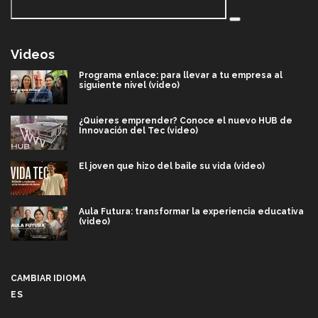
Videos
Programa enlace: para llevar a tu empresa al
siguiente nivel (video)
¿Quieres emprender? Conoce el nuevo HUB de
Innovación del Tec (video)
El joven que hizo del baile su vida (video)
Aula Futura: transformar la experiencia educativa
(video)
Más que un festival cultural: así es la magia de
VIBRART 2026 (video)
CAMBIAR IDIOMA
ES
Javier Guzmán: investigación con impacto social
(video)