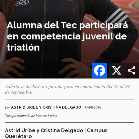
Alumna del Tec participará
en competencia juvenil de
triatlón
Facebook
X
Valeria se declaró preparada para su competencia del 22 al 29
de septiembre
Por
- 17/09/2018
ASTRID URIBE Y CRISTINA DELGADO
Tiempo estimado de lectura:2 mins
Astrid Uribe y Cristina Delgado | Campus
Querétaro