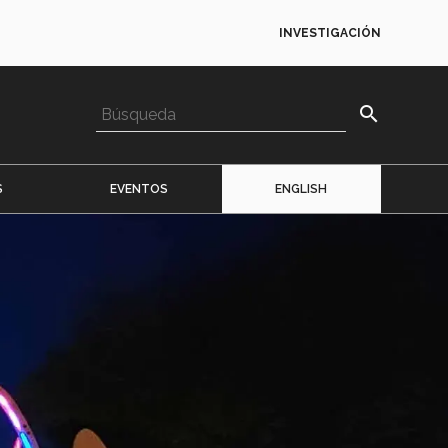
INVESTIGACIÓN
search
S
EVENTOS
ENGLISH