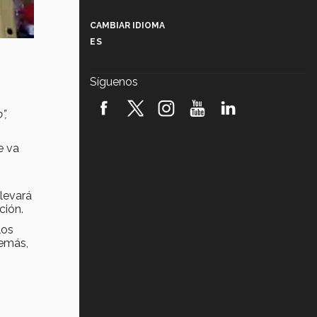
Más que un festival cultural: así es
la magia de VIBRART 2026 (video)
CAMBIAR IDIOMA
ES
Javier Guzmán: investigación con
impacto social (video)
Síguenos
¡México, en el top del mundial de
robótica FIRST 2026! (video)
”,
Vida Tec: Pasión, disciplina y
e va
básquetbol, con Gael Adame
(video)
¿Cómo es el Modelo Educativo
levará
Tec? (video)
ción.
los
Vida Tec: Feminismo e Inteligencia
Artificial, Paola Ricaurte (video)
emás,