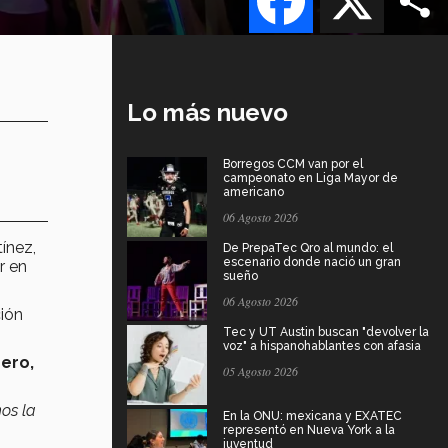
Lo más nuevo
Borregos CCM van por el
campeonato en Liga Mayor de
americano
06 Agosto 2026
ínez,
De PrepaTec Qro al mundo: el
escenario donde nació un gran
r en
sueño
06 Agosto 2026
ión
Tec y UT Austin buscan "devolver la
voz" a hispanohablantes con afasia
rero,
05 Agosto 2026
os la
En la ONU: mexicana y EXATEC
representó en Nueva York a la
juventud