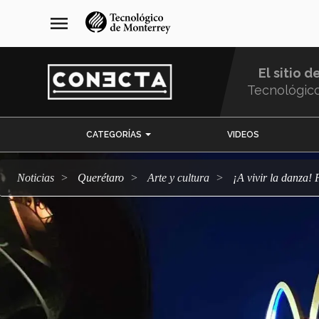
Pasar
navegación
menu
al
principal
contenido
principal
El sitio d
Tecnológic
Menu
CATEGORÍAS
VIDEOS
Comunidad
Noticias
Querétaro
arte y cultura
¡A vivir la danza