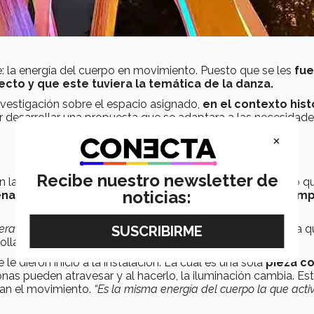
ue: la energía del cuerpo en movimiento. Puesto que se les
fue
ecto y que este tuviera la temática de la danza.
nvestigación sobre el espacio asignado,
en el contexto hist
 desarrollar una propuesta que se adaptara a las necesidad
×
Recibe nuestro newsletter de
 las necesidades que se iban a requerir, es por esto, por lo q
noticias:
ena, Maria Elena Melón, Eduardo Rosado y dos On Cam
a interdisciplinar”
.
Así lo comparte Piedad. Quien comenta q
llar la intervención.
le dieron inicio a la instalación. La cuál es una
sola
pieza co
sonas pueden atravesar y al hacerlo, la iluminación cambia. Es
an el movimiento.
“
Es la misma energía del cuerpo la que acti