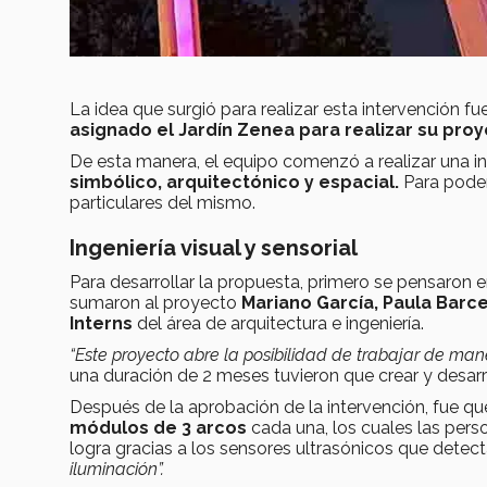
La idea que surgió para realizar esta intervención f
asignado el Jardín Zenea para realizar su proy
De esta manera, el equipo comenzó a realizar una i
simbólico, arquitectónico y espacial.
Para poder
particulares del mismo.
Ingeniería visual y sensorial
Para desarrollar la propuesta, primero se pensaron en
sumaron al proyecto
Mariano García, Paula Barc
Interns
del área de arquitectura e ingeniería.
“Este proyecto abre la posibilidad de trabajar de maner
una duración de 2 meses tuvieron que crear y desarro
Después de la aprobación de la intervención, fue que 
módulos de 3 arcos
cada una
, los cuales las per
logra gracias a los
sensores ultrasónicos que detect
iluminación”
.