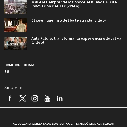
¿Quieres emprender? Conoce el nuevo HUB de
Innovación del Tec (video)
El joven que hizo del baile su vida (video)
Aula Futura: transformar la experiencia educativa
(video)
Más que un festival cultural: así es la magia de
VIBRART 2026 (video)
CAMBIAR IDIOMA
ES
Javier Guzmán: investigación con impacto social
(video)
Síguenos
¡México, en el top del mundial de robótica FIRST
2026! (video)
Vida Tec: Pasión, disciplina y básquetbol, con Gael
Adame (video)
A
AV. EUGENIO GARZA SADA 2501 SUR COL. TECNOLÓGICO C.P. 64849 |