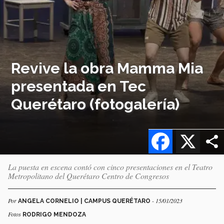
Revive la obra Mamma Mia
presentada en Tec
Querétaro (fotogalería)
Facebook
X
La puesta en escena contó con cinco presentaciones en el Teatro
Metropolitano del Querétaro Centro de Congresos
Por
- 15/01/2023
ANGELA CORNELIO | CAMPUS QUERÉTARO
Fotos
RODRIGO MENDOZA