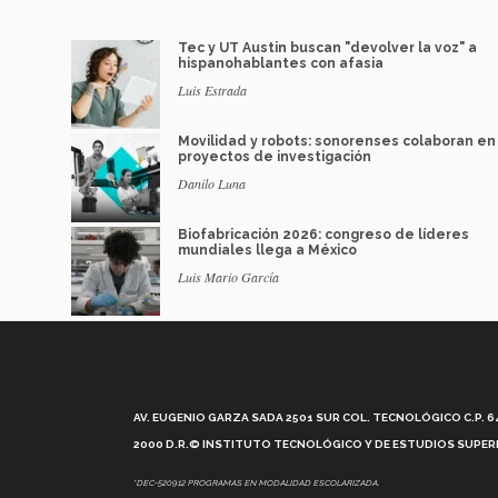
Tec y UT Austin buscan "devolver la voz" a
hispanohablantes con afasia
Luis Estrada
Movilidad y robots: sonorenses colaboran en
proyectos de investigación
Danilo Luna
Biofabricación 2026: congreso de líderes
mundiales llega a México
Luis Mario García
AV. EUGENIO GARZA SADA 2501 SUR COL. TECNOLÓGICO C.P. 648
2000 D.R.© INSTITUTO TECNOLÓGICO Y DE ESTUDIOS SUPERI
*DEC-520912 PROGRAMAS EN MODALIDAD ESCOLARIZADA.