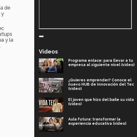
ca de
 y
ec
artups
a y la
l
Videos
Programa enlace: para llevar a tu
empresa al siguiente nivel (video)
¿Quieres emprender? Conoce el
nuevo HUB de Innovación del Tec
(video)
El joven que hizo del baile su vida
(video)
Aula Futura: transformar la
experiencia educativa (video)