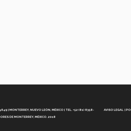
Aviso
Legal
49 | MONTERREY, NUEVO LEÓN, MÉXICO | TEL. +52 (81) 8358-
AVISO LEGAL
PO
ORES DE MONTERREY, MÉXICO. 2018