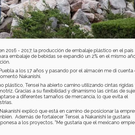
n 2016 - 2017, la producción de embalaje plástico en el país
 para embalaje de bebidas se expandió un 2% en el mismo añ
ción.
 Puebla a los 17 años y pasando por el almacén me di cuenta
 comentó Nakanishi.
lástico, Tensei ha abierto camino utilizando cintas rígidas
triz. Gracias a su flexibilidad y dinamismo las cintas de suj
ptarse a diferentes tamaños de mercancía, lo que evita el
trias.
Nakanishi explicó que está en camino de posicionar la empre
ién. Además de fortalecer Tensei, a Nakanishi le gustaría
aponesa a los proyectos. "Me gustaría que el mexicano empie