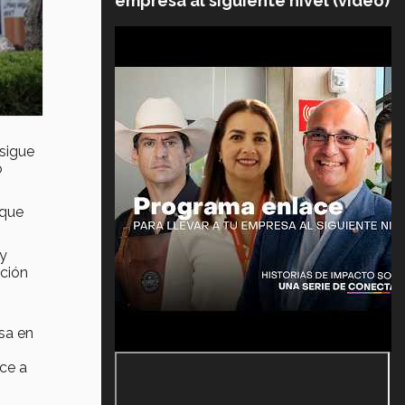
empresa al siguiente nivel (video)
 sigue
o
 que
 y
eción
sa en
ce a