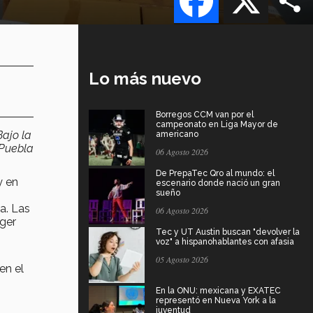
Lo más nuevo
Borregos CCM van por el
campeonato en Liga Mayor de
Bajo la
americano
 Puebla
06 Agosto 2026
De PrepaTec Qro al mundo: el
y en
escenario donde nació un gran
sueño
a. Las
06 Agosto 2026
eger
Tec y UT Austin buscan "devolver la
voz" a hispanohablantes con afasia
05 Agosto 2026
en el
En la ONU: mexicana y EXATEC
representó en Nueva York a la
juventud