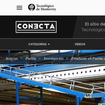
Pasar
navegación
menu
al
principal
contenido
principal
El sitio d
Tecnológic
Menu
CATEGORÍAS
VIDEOS
Comunidad
Noticias
Puebla
Investigación
Estudiante en Puebla 