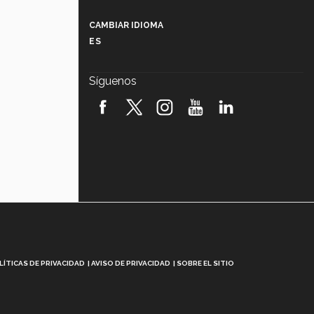
Más que un festival cultural: así es
la magia de VIBRART 2026 (video)
CAMBIAR IDIOMA
ES
Javier Guzmán: investigación con
impacto social (video)
Síguenos
¡México, en el top del mundial de
robótica FIRST 2026! (video)
Vida Tec: Pasión, disciplina y
básquetbol, con Gael Adame
(video)
¿Cómo es el Modelo Educativo
Tec? (video)
Vida Tec: Feminismo e Inteligencia
Artificial, Paola Ricaurte (video)
LÍTICAS DE PRIVACIDAD
AVISO DE PRIVACIDAD
SOBRE EL SITIO