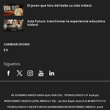
El joven que hizo del baile su vida (video)
Aula Futura: transformar la experiencia educativa
(video)
Más que un festival cultural: así es la magia de
VIBRART 2026 (video)
CAMBIAR IDIOMA
ES
Javier Guzmán: investigación con impacto social
(video)
Síguenos
¡México, en el top del mundial de robótica FIRST
2026! (video)
Vida Tec: Pasión, disciplina y básquetbol, con Gael
Adame (video)
A
AV. EUGENIO GARZA SADA 2501 SUR COL. TECNOLÓGICO C.P. 64849 |
L
¿Cómo es el Modelo Educativo Tec? (video)
MONTERREY, NUEVO LEÓN, MÉXICO | TEL. +52 (81) 8358-2000 D.R.© INSTITUTO
TECNOLÓGICO Y DE ESTUDIOS SUPERIORES DE MONTERREY, MÉXICO. 2018