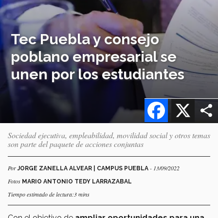
Tec Puebla y consejo
poblano empresarial se
unen por los estudiantes
Facebook
X
Sociedad ejecutiva, empleabilidad, movilidad social y otros temas
son parte del paquete de acciones conjuntas
Por
- 13/09/2022
JORGE ZANELLA ALVEAR | CAMPUS PUEBLA
Fotos
MARIO ANTONIO TEDY LARRAZABAL
Tiempo estimado de lectura:3 mins
Con el objetivo de
ampliar oportunidades para una