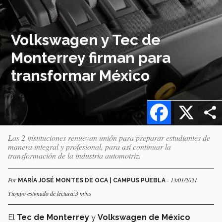
Volkswagen y Tec de
Monterrey firman para
transformar México
Facebook
X
Las 2 instituciones renuevan unión para preparar estudiantes de
manera integral y profesional, para así continuar la
transformación de la industria automotriz.
Por
- 13/01/2021
MARÍA JOSÉ MONTES DE OCA | CAMPUS PUEBLA
Tiempo estimado de lectura:3 mins
El
Tec de Monterrey
y
Volkswagen
de México