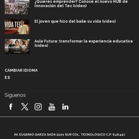
¿Quieres emprender? Conoce el nuevo HUB de
Innovación del Tec (video)
El joven que hizo del baile su vida (video)
Aula Futura: transformar la experiencia educativa
(video)
Más que un festival cultural: así es la magia de
VIBRART 2026 (video)
CAMBIAR IDIOMA
ES
Javier Guzmán: investigación con impacto social
(video)
Síguenos
¡México, en el top del mundial de robótica FIRST
2026! (video)
Vida Tec: Pasión, disciplina y básquetbol, con Gael
Adame (video)
A
AV. EUGENIO GARZA SADA 2501 SUR COL. TECNOLÓGICO C.P. 64849 |
L