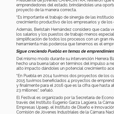
Presidente de jóvenes CANACINTRA, refirieron que e
emprendedores del estado, brindándoles una oportun
proyecto de la manera correcta.
“Es importante el trabajo de sinergia de las instituc
crecimiento productivo de los empresarios y de los q
Además, Beristain Hernández considero que cada ve
los salarios y los puestos de trabajo menos especial
simplificación de todos los procesos con un gran niv
herramienta más poderosa que tenemos es el empr
Sigue creciendo Puebla en temas de emprendimien
Del mismo modo durante su intervención Herrera Bar
hecho una buena labor en términos del impulso a ne
alto impacto dándoles un potencial crecimiento ace
“En Puebla en 2014 tuvimos dos proyectos de los cu
2015 tuvimos beneficiados 4 proyectos de emprendi
y finalmente para el 2016 que es la cifra que hasta
23 millones”, señaló.
El Festival es organizado por la Secretaría de Econ
través del Instituto Eugenio Garza Lagüera, la Cáma
Empresas Upaep, el Instituto de Diseño e Innovació
Comisión de Jóvenes Industriales de la Cámara Nacio