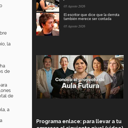
io
05 Agosto 2026
El escritor que dice que la derrota
también merece ser contada
05 Agosto 2026
bre
io, la
 ha
os de
para
lones
otal de
la, a
la
Programa enlace: para llevar a tu