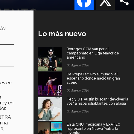
to
Lo más nuevo
Borregos CCM van por el
campeonato en Liga Mayor de
americano
06 Agosto 2026
De PrepaTec Qro al mundo: el
escenario donde nació un gran
res en
sueño
06 Agosto 2026
a
Tec y UT Austin buscan "devolver la
rrey en
voz" a hispanohablantes con afasia
or.
05 Agosto 2026
INTRA
rina
En la ONU: mexicana y EXATEC
a,
representó en Nueva York a la
juventud