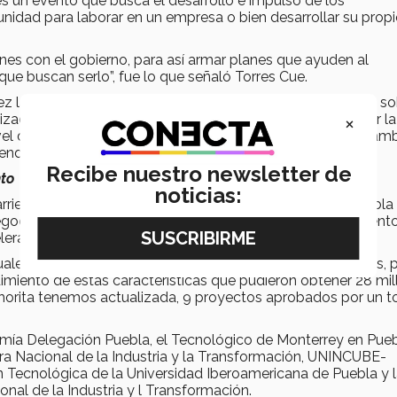
s un evento que busca el desarrollo e impulso de los
idad para laborar en un empresa o bien desarrollar su prop
iones con el gobierno, para así armar planes que ayuden al
ue buscan serlo”, fue lo que señaló Torres Cue.
z la competitividad global ha causado una fuerte presión so
×
izados por el tema de la automatización, robotización, por la
el de eficiencia. Lo cual puntualizó que “para lograr un camb
endimiento”
Recibe nuestro newsletter de
to
noticias:
rientos, consideró que la Secretaría de Economía en Puebla
gocios tradicionales o básicos, así como los emprendimient
lerado.
ales pudieron bajar como subsidio alrededor de 7 millones, 
miento de estas características que pudieron obtener 28 mil
 ahorita tenemos actualizada, 9 proyectos aprobados por un t
omía Delegación Puebla, el Tecnológico de Monterrey en Pueb
ra Nacional de la Industria y la Transformación, UNINCUBE-
n Tecnológica de la Universidad Iberoamericana de Puebla y 
nal de la Industria y l Transformación.