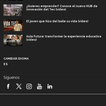
¿Quieres emprender? Conoce el nuevo HUB de
Innovación del Tec (video)
El joven que hizo del baile su vida (video)
Aula Futura: transformar la experiencia educativa
(video)
Más que un festival cultural: así es la magia de
VIBRART 2026 (video)
CAMBIAR IDIOMA
ES
Javier Guzmán: investigación con impacto social
(video)
Síguenos
¡México, en el top del mundial de robótica FIRST
2026! (video)
Vida Tec: Pasión, disciplina y básquetbol, con Gael
Adame (video)
A