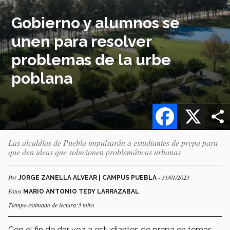
Gobierno y alumnos se
unen para resolver
problemas de la urbe
poblana
Facebook
X
Las alcaldías de Puebla impulsarán a estudiantes de prepa para
que den ideas que solucionen problemáticas urbanas
Por
- 31/01/2023
JORGE ZANELLA ALVEAR | CAMPUS PUEBLA
Fotos
MARIO ANTONIO TEDY LARRAZABAL
Tiempo estimado de lectura:3 mins
Con el fin de dar voz a estudiantes de prepa en temas