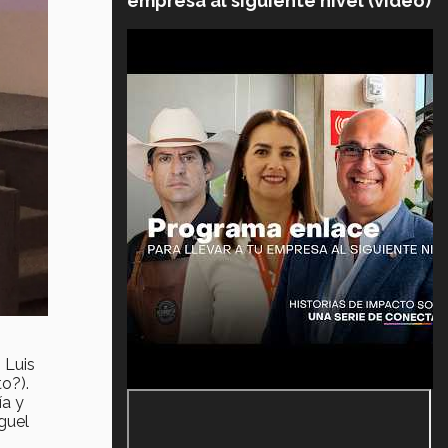
empresa al siguiente nivel (video)
 Luis
o?).
ía y
guel