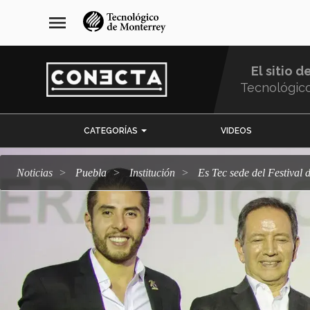
Pasar
navegación
menu
al
principal
contenido
principal
El sitio d
Tecnológic
Menu
CATEGORÍAS
VIDEOS
Comunidad
Noticias
Puebla
Institución
Es Tec sede del Festiva