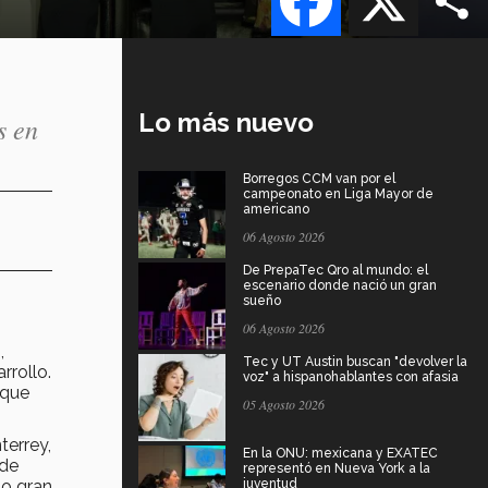
Lo más nuevo
s en
Borregos CCM van por el
campeonato en Liga Mayor de
americano
06 Agosto 2026
De PrepaTec Qro al mundo: el
escenario donde nació un gran
sueño
06 Agosto 2026
,
Tec y UT Austin buscan "devolver la
rrollo.
voz" a hispanohablantes con afasia
 que
05 Agosto 2026
terrey,
En la ONU: mexicana y EXATEC
 de
representó en Nueva York a la
to gran
juventud