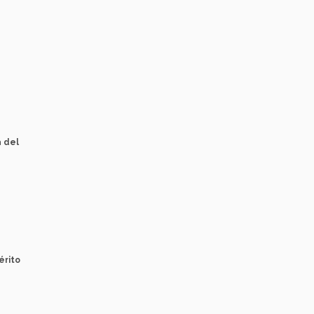
a del
érito