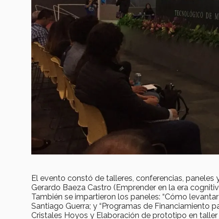
El evento constó de talleres, conferencias, paneles
Gerardo Baeza Castro (Emprender en la era cognitiva)
También se impartieron los paneles: “Cómo levantar c
Santiago Guerra; y “Programas de Financiamiento para
Cristales Hoyos y Elaboración de prototipo en taller