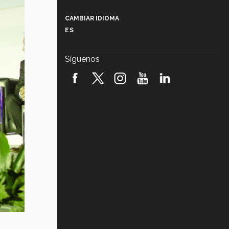
Más que un festival cultural: así es
la magia de VIBRART 2026 (video)
CAMBIAR IDIOMA
ES
Javier Guzmán: investigación con
impacto social (video)
Síguenos
¡México, en el top del mundial de
robótica FIRST 2026! (video)
Vida Tec: Pasión, disciplina y
básquetbol, con Gael Adame
(video)
¿Cómo es el Modelo Educativo
Tec? (video)
Vida Tec: Feminismo e Inteligencia
Artificial, Paola Ricaurte (video)