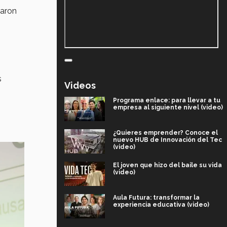
taron
,
s
Videos
Programa enlace: para llevar a tu
empresa al siguiente nivel (video)
¿Quieres emprender? Conoce el
nuevo HUB de Innovación del Tec
(video)
El joven que hizo del baile su vida
(video)
Aula Futura: transformar la
experiencia educativa (video)