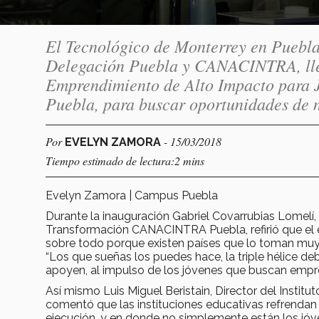
El Tecnológico de Monterrey en Puebla
Delegación Puebla y CANACINTRA, lleva
Emprendimiento de Alto Impacto para J
Puebla, para buscar oportunidades de 
Por
- 15/03/2018
EVELYN ZAMORA
Tiempo estimado de lectura:2 mins
Evelyn Zamora | Campus Puebla
Durante la inauguración Gabriel Covarrubias Lomelí, 
Transformación CANACINTRA Puebla, refirió que el 
sobre todo porque existen países que lo toman muy 
“Los que sueñas los puedes hace, la triple hélice 
apoyen, al impulso de los jóvenes que buscan empren
Así mismo Luis Miguel Beristain, Director del Insti
comentó que las instituciones educativas refrendan 
ejecución, y en donde no simplemente están los jóv