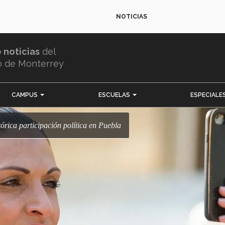
NOTICIAS
e noticias
del
o de Monterrey
CAMPUS
ESCUELAS
ESPECIALE
tórica participación política en Puebla