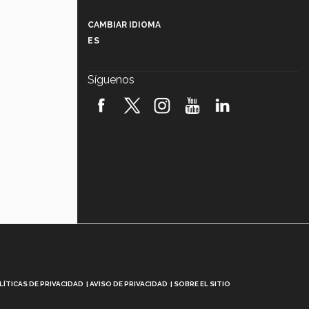
Más que un festival cultural: así es
la magia de VIBRART 2026 (video)
CAMBIAR IDIOMA
ES
Javier Guzmán: investigación con
impacto social (video)
Síguenos
¡México, en el top del mundial de
robótica FIRST 2026! (video)
Vida Tec: Pasión, disciplina y
básquetbol, con Gael Adame
(video)
¿Cómo es el Modelo Educativo
Tec? (video)
Vida Tec: Feminismo e Inteligencia
Artificial, Paola Ricaurte (video)
LÍTICAS DE PRIVACIDAD
AVISO DE PRIVACIDAD
SOBRE EL SITIO