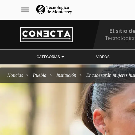
Pasar
navegación
menu
al
principal
contenido
principal
El sitio d
Tecnológic
Menu
CATEGORÍAS
VIDEOS
Comunidad
Noticias
Puebla
Institución
Encabezarán mujeres his