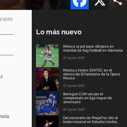
estro
Lo más nuevo
México va por pase olímpico en
mundial de flag football en Alemania
07 Agosto 2026
Música y teatro: EXATEC en el
es
elenco de El Fantasma de la Ópera
Mexico
07 Agosto 2026
Borregos CCM van por el
campeonato en liga mayor de
americano
06 Agosto 2026
trada
Del escenario de PrepaTec Qro al
teatro musical en Estados Unidos