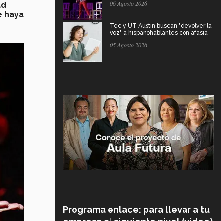
06 Agosto 2026
ad
e haya
Tec y UT Austin buscan "devolver la
voz" a hispanohablantes con afasia
05 Agosto 2026
Programa enlace: para llevar a tu