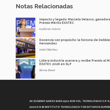
Notas Relacionadas
Impacto y legado: Marcela Velasco, ganador
Premio Mérito EXATEC
Guillermo Solorio
Docencia con propósito: la historia de Debbie
Hernández
Isabel Martínez
Lidera industria acerera y recibe Premio al M
EXATEC 2026 en SLP
Myrna Danel
AV. EUGENIO GARZA SADA 2501 SUR COL. TECNOLÓGICO C.P. 648
2000 D.R.© INSTITUTO TECNOLÓGICO Y DE ESTUDIOS SUPERI