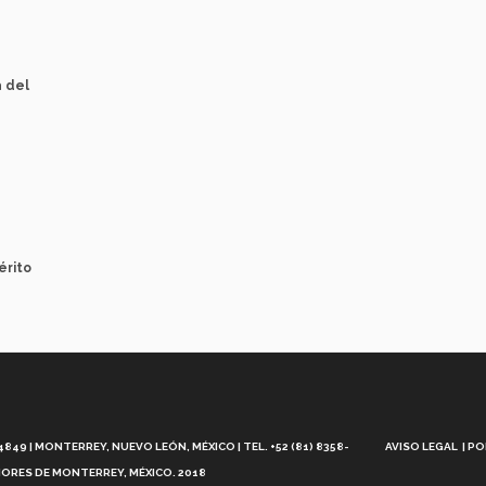
a del
érito
Aviso
Legal
49 | MONTERREY, NUEVO LEÓN, MÉXICO | TEL. +52 (81) 8358-
AVISO LEGAL
PO
ORES DE MONTERREY, MÉXICO. 2018