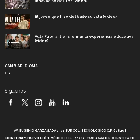
Innovación del Tec (video)
El joven que hizo del baile su vida (video)
Aula Futura: transformar la experiencia educativa
(video)
Más que un festival cultural: así es la magia de
VIBRART 2026 (video)
CAMBIAR IDIOMA
ES
Javier Guzmán: investigación con impacto social
(video)
Síguenos
¡México, en el top del mundial de robótica FIRST
2026! (video)
Vida Tec: Pasión, disciplina y básquetbol, con Gael
Adame (video)
A
AV. EUGENIO GARZA SADA 2501 SUR COL. TECNOLÓGICO C.P. 64849 |
L
¿Cómo es el Modelo Educativo Tec? (video)
MONTERREY, NUEVO LEÓN, MÉXICO | TEL. +52 (81) 8358-2000 D.R.© INSTITUTO