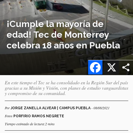
¡Cumple la mayoría de
edad! Tec de Monterrey
celebra 18 años en Puebla
Facebook
X
En este tiempo el Tec se ha consolidado en la Región Sur del país
gracias a su Misión y Visión, con planes de estudio vanguardistas
y compromiso de su comunidad.
Por
- 08/08/2021
JORGE ZANELLA ALVEAR | CAMPUS PUEBLA
Fotos
PORFIRIO RAMOS NEGRETE
Tiempo estimado de lectura:2 mins