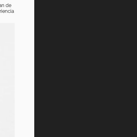
an de
riencia