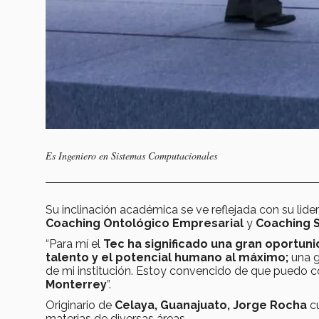
Es Ingeniero en Sistemas Computacionales
Su inclinación académica se ve reflejada con su lide
Coaching Ontológico Empresarial
y
Coaching S
“Para mí el
Tec ha significado una gran oportuni
talento y el potencial humano al máximo;
una g
de mi institución. Estoy convencido de que puedo con
Monterrey
”.
Originario de
Celaya, Guanajuato,
Jorge Rocha
cu
materias de diversas áreas.