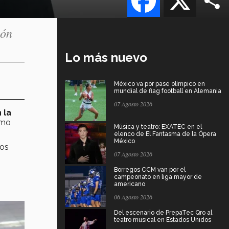
ión
Lo más nuevo
México va por pase olímpico en
mundial de flag football en Alemania
07 Agosto 2026
 la
omo
Música y teatro: EXATEC en el
elenco de El Fantasma de la Ópera
México
nos
07 Agosto 2026
Borregos CCM van por el
campeonato en liga mayor de
americano
06 Agosto 2026
Del escenario de PrepaTec Qro al
teatro musical en Estados Unidos