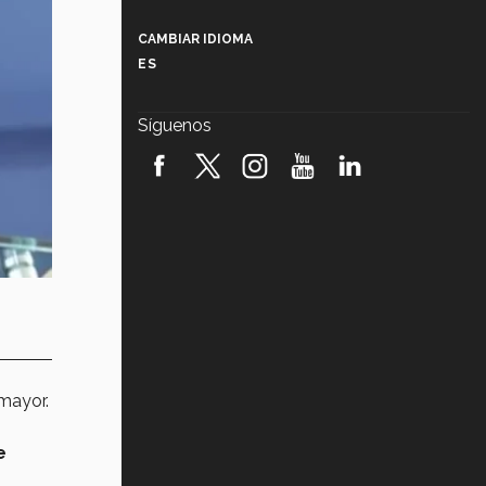
Más que un festival cultural: así es
la magia de VIBRART 2026 (video)
CAMBIAR IDIOMA
ES
Javier Guzmán: investigación con
impacto social (video)
Síguenos
¡México, en el top del mundial de
robótica FIRST 2026! (video)
Vida Tec: Pasión, disciplina y
básquetbol, con Gael Adame
(video)
¿Cómo es el Modelo Educativo
Tec? (video)
Vida Tec: Feminismo e Inteligencia
Artificial, Paola Ricaurte (video)
 mayor.
e