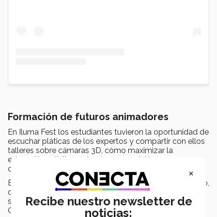
Formación de futuros animadores
En Iluma Fest los estudiantes tuvieron la oportunidad de
escuchar pláticas de los expertos y compartir con ellos
talleres sobre cámaras 3D, cómo maximizar la
educación artística, sobre la composición
cinematográfica, entre otros temas.
×
Esta fue la tercera edición del evento y al 100% poblano,
cientos de interesados en videojuegos y la ilustración
Recibe nuestro newsletter de
se trasladaron de ciudades como Guadalajara y
Querétaro para poder formar parte de la experiencia.
noticias: