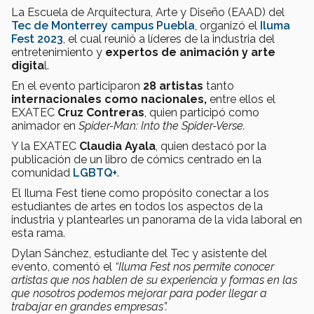
La Escuela de Arquitectura, Arte y Diseño (EAAD) del
Tec
de Monterrey
campus Puebla
, organizó el
Iluma
Fest
2023
, el cual reunió a líderes de la industria del
entretenimiento y
expertos de animación y arte
digita
l.
En el evento participaron
28 artistas
tanto
internacionales como nacionales,
entre ellos el
EXATEC
Cruz Contreras
, quien participó como
animador en
Spider-Man:
Into the Spider-Verse.
Y la EXATEC
Claudia Ayala
, quien destacó por la
publicación de un libro de cómics centrado en la
comunidad
LGBTQ+
.
El Iluma Fest tiene como propósito conectar a los
estudiantes de artes en todos los aspectos de la
industria y plantearles un panorama de la vida laboral en
esta rama.
Dylan Sánchez, estudiante del Tec y asistente del
evento, comentó el
“Iluma Fest nos permite conocer
artistas que nos hablen de su experiencia y formas en las
que nosotros podemos mejorar para poder llegar a
trabajar en grandes empresas”.