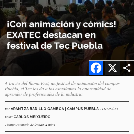
¡Con animación y cómics!
EXATEC destacan en
festival de Tec Puebla
Facebook
X
A través del Iluma Fest, un festival de animación del campus
Puebla, el Tec les da a los estudiantes la oportunidad de
aprender de profesionales de la industria
Por
- 13/12/2023
ARANTZA BADILLO GAMBOA | CAMPUS PUEBLA
Fotos
CARLOS MEIXUEIRO
Tiempo estimado de lectura:4 mins