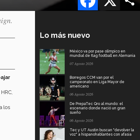
ign.
Lo más nuevo
México va por pase olímpico en
mundial de flag football en Alemania
07 Agosto 2026
ajar
Borregos CCM van por el
campeonato en Liga Mayor de
americano
e HRC,
06 Agosto 2026
De PrepaTec Qro al mundo: el
a los
escenario donde nació un gran
sueño
06 Agosto 2026
Tec y UT Austin buscan "devolver la
voz" a hispanohablantes con afasia