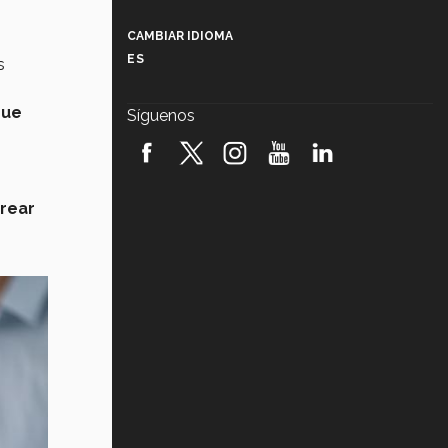
Más que un festival cultural: así es
la magia de VIBRART 2026 (video)
CAMBIAR IDIOMA
ES
s
Javier Guzmán: investigación con
impacto social (video)
que
Síguenos
¡México, en el top del mundial de
robótica FIRST 2026! (video)
Vida Tec: Pasión, disciplina y
rear
básquetbol, con Gael Adame
(video)
¿Cómo es el Modelo Educativo
Tec? (video)
Vida Tec: Feminismo e Inteligencia
Artificial, Paola Ricaurte (video)